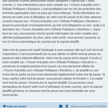
une adresse courriel personnelle valide (désignée ci-après par « votre
courriel »). Vos informations pour votre compte sur « Forum-Actualite.com •
Débats Politiques • Elections » sont protégées par les lois de protection des
données applicables dans le pays qui nous héberge. Toute information en-
dehors de votre nom d’utilisateur, de votre mot de passe et de votre adresse
courriel requise par « Forum-Actualite.com • Débats Politiques • Elections »
durant la procédure d’enregistrement, qu’elle soit obligatoire ou non, reste à la
discrétion de « Forum-Actualite.com • Débats Politiques • Elections ». Dans
tous les cas, vous pouvez choisir quelle information de votre compte sera
affichée publiquement. De plus, dans votre profil, vous pouvez souscrire ou
non à l’envoi automatique de courriel par le logiciel phpBB.
Votre mot de passe est crypté (hashage à sens unique) afin qu’il soit sécurisé.
Cependant, il est recommandé de ne pas utiliser le même mot de passe sur
plusieurs sites Internet différents. Votre mot de passe est le moyen d’accès à
votre compte sur « Forum-Actualite.com • Débats Politiques • Elections »,
conservez-le soigneusement et en aucun cas une personne affiliée de
« Forum-Actualite.com • Débats Politiques • Elections », de phpBB ou une
d’une tierce partie ne peut vous demander légitimement votre mot de passe. Si
vous oubliez votre mot de passe, vous pouvez utiliser la fonction « J’ai oublié
mon mot de passe » fournie par le logiciel phpBB. Ce processus vous
demandera de fournir votre nom d’utilisateur et votre courriel, alors le logiciel
phpBB générera un nouveau mot de passe qui vous permettra de vous
reconnecter.
Index du forum
Heures au format
UTC+02:00