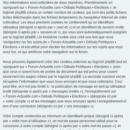
Vos informations sont collectées de deux manières. Premièrement, en
naviguant sur « Forum-Actualite.com • Débats Politiques • Elections », le
logiciel phpBB créera un certain nombre de cookies, qui sont des petits fichiers
textes téléchargés dans les fichiers temporaires du navigateur Internet de votre
ordinateur. Les deux premiers cookies ne contiennent qu’un identifiant
utilisateur (désigné ci-après par « user-id ») et un identifiant de session invité
(désigné ci-après par « session-id »), qui vous sont automatiquement assignés
par le logiciel phpBB. Un troisième cookie sera créé une fois que vous
naviguerez sur les sujets de « Forum-Actualite.com • Débats Politiques •
Elections » et est utilisé pour stocker les informations sur les sujets que vous
avez lus, ce qui améliore votre navigation sur le forum.
Nous pouvons également créer des cookies externes au logiciel phpBB tout en
naviguant sur « Forum-Actualite.com • Débats Politiques • Elections », bien
que ceux-ci soient hors de portée du document qui est prévu pour couvrir
seulement les pages créées par le logiciel phpBB. La seconde manière est de
récupérer l’information que vous nous envoyez et que nous collectons. Ceci
peut être, et n’est pas limité à : la publication de message en tant qu’utilisateur
invité (désignée ci-après par « messages invités »), l’enregistrement sur
« Forum-Actualite.com • Débats Politiques • Elections » (désignée ici par
« votre compte ») et les messages que vous envoyez après l’enregistrement et
lors d’une connexion (désignés ici par « vos messages »).
Votre compte contiendra au minimum un identifiant unique (désigné ci-après
par « votre nom d’utilisateur »), un mot de passe personnel utilisé pour la
connexion à votre compte (désigné ci-après par « votre mot de passe »), et