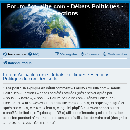
Forum-Actualite.com • Débats Politiques •
Elections
Faire un don
FAQ
S’enregistrer
Connexion
Mode sombre
Index du forum
Forum-Actualite.com • Débats Politiques • Elections -
Politique de confidentialité
Cette politique explique en détail comment « Forum-Actualite.com • Débats
Politiques • Elections » et ses sociétés affiliées (désignés ci-après par
« nous », « notre », « nos », « Forum-Actualite.com • Débats Politiques •
Elections », « https://www.forum-actualite.com/debats ») et phpBB (désigné ci-
après par « ils », « eux », « leur », « logiciel phpBB », « www.phpbb.com »,
« phpBB Limited », « Équipes phpBB ») utilisent n’importe quelle information
collectée pendant n’importe quelle session d’utilisation de votre part (désignée
ci-après par « vos informations »).