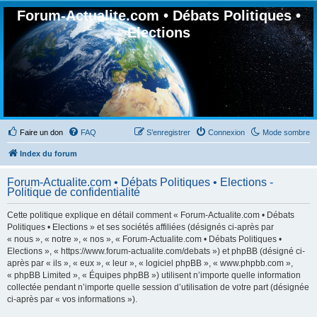
Forum-Actualite.com • Débats Politiques •
Elections
Faire un don
FAQ
S’enregistrer
Connexion
Mode sombre
Index du forum
Forum-Actualite.com • Débats Politiques • Elections -
Politique de confidentialité
Cette politique explique en détail comment « Forum-Actualite.com • Débats
Politiques • Elections » et ses sociétés affiliées (désignés ci-après par
« nous », « notre », « nos », « Forum-Actualite.com • Débats Politiques •
Elections », « https://www.forum-actualite.com/debats ») et phpBB (désigné ci-
après par « ils », « eux », « leur », « logiciel phpBB », « www.phpbb.com »,
« phpBB Limited », « Équipes phpBB ») utilisent n’importe quelle information
collectée pendant n’importe quelle session d’utilisation de votre part (désignée
ci-après par « vos informations »).