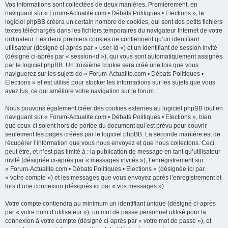
Vos informations sont collectées de deux manières. Premièrement, en
naviguant sur « Forum-Actualite.com • Débats Politiques • Elections », le
logiciel phpBB créera un certain nombre de cookies, qui sont des petits fichiers
textes téléchargés dans les fichiers temporaires du navigateur Internet de votre
ordinateur. Les deux premiers cookies ne contiennent qu’un identifiant
utilisateur (désigné ci-après par « user-id ») et un identifiant de session invité
(désigné ci-après par « session-id »), qui vous sont automatiquement assignés
par le logiciel phpBB. Un troisième cookie sera créé une fois que vous
naviguerez sur les sujets de « Forum-Actualite.com • Débats Politiques •
Elections » et est utilisé pour stocker les informations sur les sujets que vous
avez lus, ce qui améliore votre navigation sur le forum.
Nous pouvons également créer des cookies externes au logiciel phpBB tout en
naviguant sur « Forum-Actualite.com • Débats Politiques • Elections », bien
que ceux-ci soient hors de portée du document qui est prévu pour couvrir
seulement les pages créées par le logiciel phpBB. La seconde manière est de
récupérer l’information que vous nous envoyez et que nous collectons. Ceci
peut être, et n’est pas limité à : la publication de message en tant qu’utilisateur
invité (désignée ci-après par « messages invités »), l’enregistrement sur
« Forum-Actualite.com • Débats Politiques • Elections » (désignée ici par
« votre compte ») et les messages que vous envoyez après l’enregistrement et
lors d’une connexion (désignés ici par « vos messages »).
Votre compte contiendra au minimum un identifiant unique (désigné ci-après
par « votre nom d’utilisateur »), un mot de passe personnel utilisé pour la
connexion à votre compte (désigné ci-après par « votre mot de passe »), et