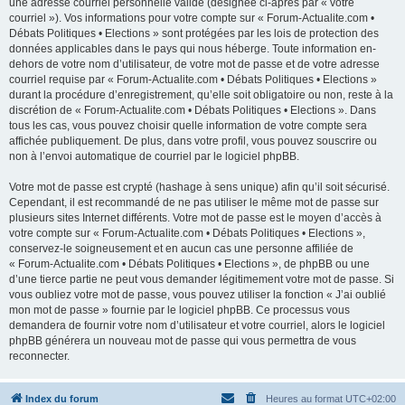
une adresse courriel personnelle valide (désignée ci-après par « votre
courriel »). Vos informations pour votre compte sur « Forum-Actualite.com •
Débats Politiques • Elections » sont protégées par les lois de protection des
données applicables dans le pays qui nous héberge. Toute information en-
dehors de votre nom d’utilisateur, de votre mot de passe et de votre adresse
courriel requise par « Forum-Actualite.com • Débats Politiques • Elections »
durant la procédure d’enregistrement, qu’elle soit obligatoire ou non, reste à la
discrétion de « Forum-Actualite.com • Débats Politiques • Elections ». Dans
tous les cas, vous pouvez choisir quelle information de votre compte sera
affichée publiquement. De plus, dans votre profil, vous pouvez souscrire ou
non à l’envoi automatique de courriel par le logiciel phpBB.
Votre mot de passe est crypté (hashage à sens unique) afin qu’il soit sécurisé.
Cependant, il est recommandé de ne pas utiliser le même mot de passe sur
plusieurs sites Internet différents. Votre mot de passe est le moyen d’accès à
votre compte sur « Forum-Actualite.com • Débats Politiques • Elections »,
conservez-le soigneusement et en aucun cas une personne affiliée de
« Forum-Actualite.com • Débats Politiques • Elections », de phpBB ou une
d’une tierce partie ne peut vous demander légitimement votre mot de passe. Si
vous oubliez votre mot de passe, vous pouvez utiliser la fonction « J’ai oublié
mon mot de passe » fournie par le logiciel phpBB. Ce processus vous
demandera de fournir votre nom d’utilisateur et votre courriel, alors le logiciel
phpBB générera un nouveau mot de passe qui vous permettra de vous
reconnecter.
Index du forum
Heures au format
UTC+02:00