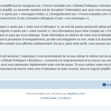
 phpBB tout en naviguant sur « Forum-Actualite.com • Débats Politiques • Election
el phpBB. La seconde manière est de récupérer l’information que vous nous envoyez e
e ci-après par « messages invités »), l’enregistrement sur « Forum-Actualite.com • D
ment et lors d’une connexion (désignés ici par « vos messages »).
gné ci-après par « votre nom d’utilisateur »), un mot de passe personnel utilisé po
signée ci-après par « votre courriel »). Vos informations pour votre compte sur « Fo
ans le pays qui nous héberge. Toute information en-dehors de votre nom d’utilisateu
nt la procédure d’enregistrement, qu’elle soit obligatoire ou non, reste à la discrét
tre compte sera affichée publiquement. De plus, dans votre profil, vous pouvez sous
l soit sécurisé. Cependant, il est recommandé de ne pas utiliser le même mot de pas
 • Débats Politiques • Elections », conservez-le soigneusement et en aucun cas un
ne peut vous demander légitimement votre mot de passe. Si vous oubliez votre mot de
mandera de fournir votre nom d’utilisateur et votre courriel, alors le logiciel ph
Nou
Forum-Actualite.com | Soutenu par
AlgoMeca.Com
Confidentialité
|
Conditions