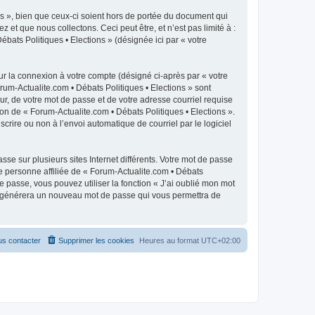
s », bien que ceux-ci soient hors de portée du document qui
t que nous collectons. Ceci peut être, et n’est pas limité à :
ébats Politiques • Elections » (désignée ici par « votre
ur la connexion à votre compte (désigné ci-après par « votre
rum-Actualite.com • Débats Politiques • Elections » sont
r, de votre mot de passe et de votre adresse courriel requise
ion de « Forum-Actualite.com • Débats Politiques • Elections ».
crire ou non à l’envoi automatique de courriel par le logiciel
se sur plusieurs sites Internet différents. Votre mot de passe
e personne affiliée de « Forum-Actualite.com • Débats
 passe, vous pouvez utiliser la fonction « J’ai oublié mon mot
pBB générera un nouveau mot de passe qui vous permettra de
s contacter
Supprimer les cookies
Heures au format
UTC+02:00