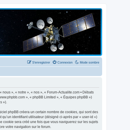
S’enregistrer
Connexion
Mode sombre
 « nous », « notre », « nos », « Forum-Actualite.com • Débats
», « www.phpbb.com », « phpBB Limited », « Équipes phpBB »)
s »).
giciel phpBB créera un certain nombre de cookies, qui sont des
qu’un identifiant utilisateur (désigné ci-après par « user-id »)
me cookie sera créé une fois que vous naviguerez sur les sujets
ore votre navigation sur le forum.