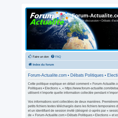
Forum-Actualite.c
Forum de discussion • Débats d'actua
Faire un don
FAQ
Index du forum
Forum-Actualite.com • Débats Politiques • Electio
Cette politique explique en détail comment « Forum-Actualite.co
Politiques • Elections », « https://www.forum-actualite.com/deb
utilisent n’importe quelle information collectée pendant n’import
Vos informations sont collectées de deux manières. Premièremen
petits fichiers textes téléchargés dans les fichiers temporaires 
et un identifiant de session invité (désigné ci-après par « ses
de « Forum-Actualite.com • Débats Politiques • Elections » et est