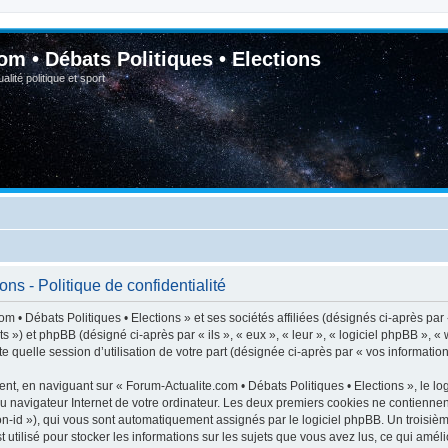
om • Débats Politiques • Elections
lité politique et sport
ns - Politique de confidentialité
m • Débats Politiques • Elections » et ses sociétés affiliées (désignés ci-après par
ats ») et phpBB (désigné ci-après par « ils », « eux », « leur », « logiciel phpBB 
e quelle session d’utilisation de votre part (désignée ci-après par « vos information
t, en naviguant sur « Forum-Actualite.com • Débats Politiques • Elections », le lo
du navigateur Internet de votre ordinateur. Les deux premiers cookies ne contiennent 
sion-id »), qui vous sont automatiquement assignés par le logiciel phpBB. Un troisiè
 utilisé pour stocker les informations sur les sujets que vous avez lus, ce qui améli