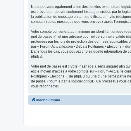
Nous pouvons également créer des cookies externes au logiciel
est prévu pour couvrir seulement les pages créées par le logici
la publication de message en tant qu’utilisateur invité (désigné
compte ») et les messages que vous envoyez après l’enregistre
Votre compte contiendra au minimum un identifiant unique (dési
mot de passe »), et une adresse courriel personnelle valide (dé
protégées par les lois de protection des données applicables d
par « Forum-Actualite.com • Débats Politiques • Elections » dura
Dans tous les cas, vous pouvez choisir quelle information de vo
phpBB.
Votre mot de passe est crypté (hashage à sens unique) afin qu’i
est le moyen d’accès à votre compte sur « Forum-Actualite.com
Politiques • Elections », de phpBB ou une d’une tierce partie 
de passe » fournie par le logiciel phpBB. Ce processus vous de
vous reconnecter.
Index du forum