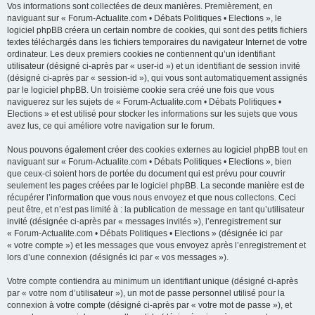
Vos informations sont collectées de deux manières. Premièrement, en
naviguant sur « Forum-Actualite.com • Débats Politiques • Elections », le
logiciel phpBB créera un certain nombre de cookies, qui sont des petits fichiers
textes téléchargés dans les fichiers temporaires du navigateur Internet de votre
ordinateur. Les deux premiers cookies ne contiennent qu’un identifiant
utilisateur (désigné ci-après par « user-id ») et un identifiant de session invité
(désigné ci-après par « session-id »), qui vous sont automatiquement assignés
par le logiciel phpBB. Un troisième cookie sera créé une fois que vous
naviguerez sur les sujets de « Forum-Actualite.com • Débats Politiques •
Elections » et est utilisé pour stocker les informations sur les sujets que vous
avez lus, ce qui améliore votre navigation sur le forum.
Nous pouvons également créer des cookies externes au logiciel phpBB tout en
naviguant sur « Forum-Actualite.com • Débats Politiques • Elections », bien
que ceux-ci soient hors de portée du document qui est prévu pour couvrir
seulement les pages créées par le logiciel phpBB. La seconde manière est de
récupérer l’information que vous nous envoyez et que nous collectons. Ceci
peut être, et n’est pas limité à : la publication de message en tant qu’utilisateur
invité (désignée ci-après par « messages invités »), l’enregistrement sur
« Forum-Actualite.com • Débats Politiques • Elections » (désignée ici par
« votre compte ») et les messages que vous envoyez après l’enregistrement et
lors d’une connexion (désignés ici par « vos messages »).
Votre compte contiendra au minimum un identifiant unique (désigné ci-après
par « votre nom d’utilisateur »), un mot de passe personnel utilisé pour la
connexion à votre compte (désigné ci-après par « votre mot de passe »), et