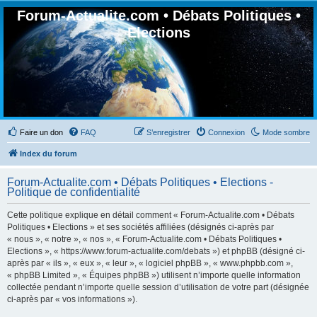
Forum-Actualite.com • Débats Politiques •
Elections
Faire un don
FAQ
S’enregistrer
Connexion
Mode sombre
Index du forum
Forum-Actualite.com • Débats Politiques • Elections -
Politique de confidentialité
Cette politique explique en détail comment « Forum-Actualite.com • Débats
Politiques • Elections » et ses sociétés affiliées (désignés ci-après par
« nous », « notre », « nos », « Forum-Actualite.com • Débats Politiques •
Elections », « https://www.forum-actualite.com/debats ») et phpBB (désigné ci-
après par « ils », « eux », « leur », « logiciel phpBB », « www.phpbb.com »,
« phpBB Limited », « Équipes phpBB ») utilisent n’importe quelle information
collectée pendant n’importe quelle session d’utilisation de votre part (désignée
ci-après par « vos informations »).