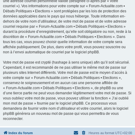
une adresse courriel personnelle valide (désignée ci-après par « votre
courriel »). Vos informations pour votre compte sur « Forum-Actualite.com •
Débats Politiques • Elections » sont protégées par les lois de protection des
données applicables dans le pays qui nous héberge. Toute information en-
dehors de votre nom d’utilisateur, de votre mot de passe et de votre adresse
courriel requise par « Forum-Actualite.com • Débats Politiques • Elections »
durant la procédure d’enregistrement, qu’elle soit obligatoire ou non, reste à la
discrétion de « Forum-Actualite.com • Débats Politiques • Elections ». Dans
tous les cas, vous pouvez choisir quelle information de votre compte sera
affichée publiquement. De plus, dans votre profil, vous pouvez souscrire ou
non à l’envoi automatique de courriel par le logiciel phpBB.
Votre mot de passe est crypté (hashage à sens unique) afin qu’il soit sécurisé.
Cependant, il est recommandé de ne pas utiliser le même mot de passe sur
plusieurs sites Internet différents. Votre mot de passe est le moyen d’accès à
votre compte sur « Forum-Actualite.com • Débats Politiques • Elections »,
conservez-le soigneusement et en aucun cas une personne affiliée de
« Forum-Actualite.com • Débats Politiques • Elections », de phpBB ou une
d’une tierce partie ne peut vous demander légitimement votre mot de passe. Si
vous oubliez votre mot de passe, vous pouvez utiliser la fonction « J’ai oublié
mon mot de passe » fournie par le logiciel phpBB. Ce processus vous
demandera de fournir votre nom d’utilisateur et votre courriel, alors le logiciel
phpBB générera un nouveau mot de passe qui vous permettra de vous
reconnecter.
Index du forum
Heures au format
UTC+02:00