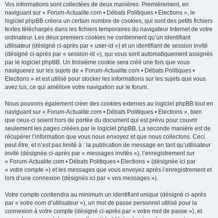
Vos informations sont collectées de deux manières. Premièrement, en
naviguant sur « Forum-Actualite.com • Débats Politiques • Elections », le
logiciel phpBB créera un certain nombre de cookies, qui sont des petits fichiers
textes téléchargés dans les fichiers temporaires du navigateur Internet de votre
ordinateur. Les deux premiers cookies ne contiennent qu’un identifiant
utilisateur (désigné ci-après par « user-id ») et un identifiant de session invité
(désigné ci-après par « session-id »), qui vous sont automatiquement assignés
par le logiciel phpBB. Un troisième cookie sera créé une fois que vous
naviguerez sur les sujets de « Forum-Actualite.com • Débats Politiques •
Elections » et est utilisé pour stocker les informations sur les sujets que vous
avez lus, ce qui améliore votre navigation sur le forum.
Nous pouvons également créer des cookies externes au logiciel phpBB tout en
naviguant sur « Forum-Actualite.com • Débats Politiques • Elections », bien
que ceux-ci soient hors de portée du document qui est prévu pour couvrir
seulement les pages créées par le logiciel phpBB. La seconde manière est de
récupérer l’information que vous nous envoyez et que nous collectons. Ceci
peut être, et n’est pas limité à : la publication de message en tant qu’utilisateur
invité (désignée ci-après par « messages invités »), l’enregistrement sur
« Forum-Actualite.com • Débats Politiques • Elections » (désignée ici par
« votre compte ») et les messages que vous envoyez après l’enregistrement et
lors d’une connexion (désignés ici par « vos messages »).
Votre compte contiendra au minimum un identifiant unique (désigné ci-après
par « votre nom d’utilisateur »), un mot de passe personnel utilisé pour la
connexion à votre compte (désigné ci-après par « votre mot de passe »), et