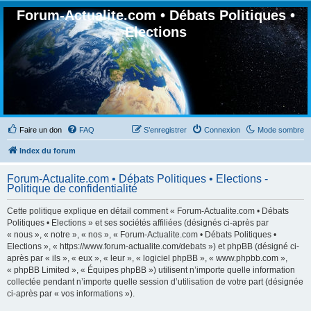
Forum-Actualite.com • Débats Politiques •
Elections
Faire un don
FAQ
S’enregistrer
Connexion
Mode sombre
Index du forum
Forum-Actualite.com • Débats Politiques • Elections -
Politique de confidentialité
Cette politique explique en détail comment « Forum-Actualite.com • Débats
Politiques • Elections » et ses sociétés affiliées (désignés ci-après par
« nous », « notre », « nos », « Forum-Actualite.com • Débats Politiques •
Elections », « https://www.forum-actualite.com/debats ») et phpBB (désigné ci-
après par « ils », « eux », « leur », « logiciel phpBB », « www.phpbb.com »,
« phpBB Limited », « Équipes phpBB ») utilisent n’importe quelle information
collectée pendant n’importe quelle session d’utilisation de votre part (désignée
ci-après par « vos informations »).