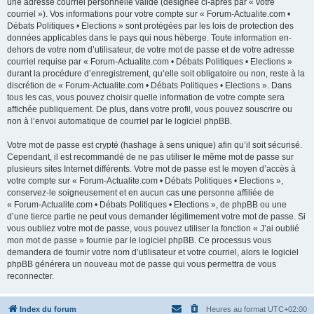
une adresse courriel personnelle valide (désignée ci-après par « votre
courriel »). Vos informations pour votre compte sur « Forum-Actualite.com •
Débats Politiques • Elections » sont protégées par les lois de protection des
données applicables dans le pays qui nous héberge. Toute information en-
dehors de votre nom d’utilisateur, de votre mot de passe et de votre adresse
courriel requise par « Forum-Actualite.com • Débats Politiques • Elections »
durant la procédure d’enregistrement, qu’elle soit obligatoire ou non, reste à la
discrétion de « Forum-Actualite.com • Débats Politiques • Elections ». Dans
tous les cas, vous pouvez choisir quelle information de votre compte sera
affichée publiquement. De plus, dans votre profil, vous pouvez souscrire ou
non à l’envoi automatique de courriel par le logiciel phpBB.
Votre mot de passe est crypté (hashage à sens unique) afin qu’il soit sécurisé.
Cependant, il est recommandé de ne pas utiliser le même mot de passe sur
plusieurs sites Internet différents. Votre mot de passe est le moyen d’accès à
votre compte sur « Forum-Actualite.com • Débats Politiques • Elections »,
conservez-le soigneusement et en aucun cas une personne affiliée de
« Forum-Actualite.com • Débats Politiques • Elections », de phpBB ou une
d’une tierce partie ne peut vous demander légitimement votre mot de passe. Si
vous oubliez votre mot de passe, vous pouvez utiliser la fonction « J’ai oublié
mon mot de passe » fournie par le logiciel phpBB. Ce processus vous
demandera de fournir votre nom d’utilisateur et votre courriel, alors le logiciel
phpBB générera un nouveau mot de passe qui vous permettra de vous
reconnecter.
Index du forum
Heures au format
UTC+02:00