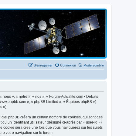
S’enregistrer
Connexion
Mode sombre
 « nous », « notre », « nos », « Forum-Actualite.com • Débats
», « www.phpbb.com », « phpBB Limited », « Équipes phpBB »)
s »).
giciel phpBB créera un certain nombre de cookies, qui sont des
qu’un identifiant utilisateur (désigné ci-après par « user-id »)
me cookie sera créé une fois que vous naviguerez sur les sujets
ore votre navigation sur le forum.