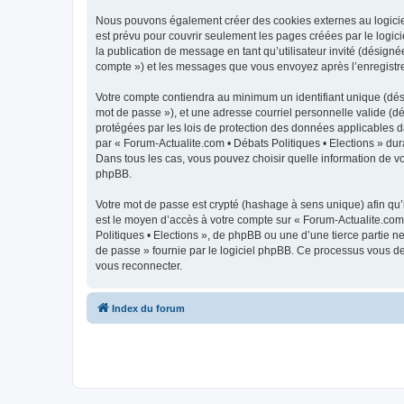
Nous pouvons également créer des cookies externes au logiciel
est prévu pour couvrir seulement les pages créées par le logici
la publication de message en tant qu’utilisateur invité (désigné
compte ») et les messages que vous envoyez après l’enregistre
Votre compte contiendra au minimum un identifiant unique (dési
mot de passe »), et une adresse courriel personnelle valide (dé
protégées par les lois de protection des données applicables d
par « Forum-Actualite.com • Débats Politiques • Elections » dura
Dans tous les cas, vous pouvez choisir quelle information de vo
phpBB.
Votre mot de passe est crypté (hashage à sens unique) afin qu’i
est le moyen d’accès à votre compte sur « Forum-Actualite.com
Politiques • Elections », de phpBB ou une d’une tierce partie 
de passe » fournie par le logiciel phpBB. Ce processus vous de
vous reconnecter.
Index du forum