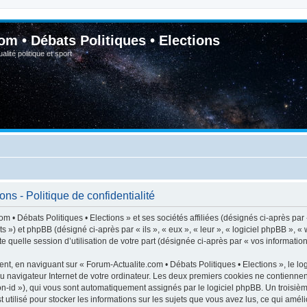
om • Débats Politiques • Elections
lité politique et sport
ns - Politique de confidentialité
m • Débats Politiques • Elections » et ses sociétés affiliées (désignés ci-après par
ats ») et phpBB (désigné ci-après par « ils », « eux », « leur », « logiciel phpBB 
e quelle session d’utilisation de votre part (désignée ci-après par « vos information
t, en naviguant sur « Forum-Actualite.com • Débats Politiques • Elections », le lo
du navigateur Internet de votre ordinateur. Les deux premiers cookies ne contiennent 
sion-id »), qui vous sont automatiquement assignés par le logiciel phpBB. Un troisiè
 utilisé pour stocker les informations sur les sujets que vous avez lus, ce qui améli