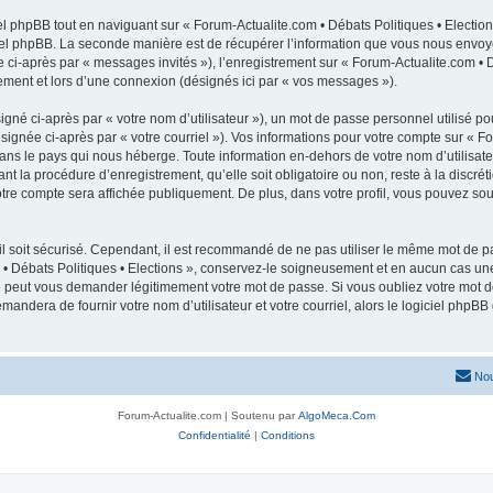
 phpBB tout en naviguant sur « Forum-Actualite.com • Débats Politiques • Election
el phpBB. La seconde manière est de récupérer l’information que vous nous envoyez e
e ci-après par « messages invités »), l’enregistrement sur « Forum-Actualite.com • D
ment et lors d’une connexion (désignés ici par « vos messages »).
gné ci-après par « votre nom d’utilisateur »), un mot de passe personnel utilisé po
signée ci-après par « votre courriel »). Vos informations pour votre compte sur « Fo
ans le pays qui nous héberge. Toute information en-dehors de votre nom d’utilisateu
nt la procédure d’enregistrement, qu’elle soit obligatoire ou non, reste à la discrét
tre compte sera affichée publiquement. De plus, dans votre profil, vous pouvez sous
l soit sécurisé. Cependant, il est recommandé de ne pas utiliser le même mot de pas
 • Débats Politiques • Elections », conservez-le soigneusement et en aucun cas un
ne peut vous demander légitimement votre mot de passe. Si vous oubliez votre mot de
mandera de fournir votre nom d’utilisateur et votre courriel, alors le logiciel ph
Nou
Forum-Actualite.com | Soutenu par
AlgoMeca.Com
Confidentialité
|
Conditions