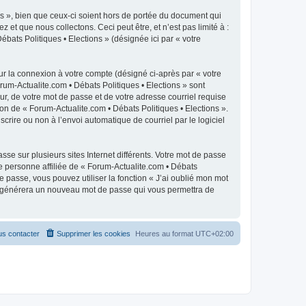
s », bien que ceux-ci soient hors de portée du document qui
t que nous collectons. Ceci peut être, et n’est pas limité à :
ébats Politiques • Elections » (désignée ici par « votre
ur la connexion à votre compte (désigné ci-après par « votre
rum-Actualite.com • Débats Politiques • Elections » sont
r, de votre mot de passe et de votre adresse courriel requise
ion de « Forum-Actualite.com • Débats Politiques • Elections ».
crire ou non à l’envoi automatique de courriel par le logiciel
se sur plusieurs sites Internet différents. Votre mot de passe
e personne affiliée de « Forum-Actualite.com • Débats
 passe, vous pouvez utiliser la fonction « J’ai oublié mon mot
pBB générera un nouveau mot de passe qui vous permettra de
s contacter
Supprimer les cookies
Heures au format
UTC+02:00