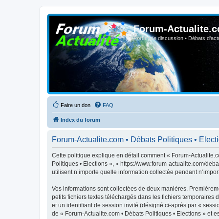
Forum-Actualite.c
Forum de discussion • Débats d'actua
Faire un don
FAQ
Index du forum
Forum-Actualite.com • Débats Politiques • Electio
Cette politique explique en détail comment « Forum-Actualite.co
Politiques • Elections », « https://www.forum-actualite.com/deb
utilisent n’importe quelle information collectée pendant n’import
Vos informations sont collectées de deux manières. Premièremen
petits fichiers textes téléchargés dans les fichiers temporaires 
et un identifiant de session invité (désigné ci-après par « ses
de « Forum-Actualite.com • Débats Politiques • Elections » et est