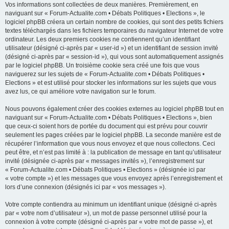
Vos informations sont collectées de deux manières. Premièrement, en
naviguant sur « Forum-Actualite.com • Débats Politiques • Elections », le
logiciel phpBB créera un certain nombre de cookies, qui sont des petits fichiers
textes téléchargés dans les fichiers temporaires du navigateur Internet de votre
ordinateur. Les deux premiers cookies ne contiennent qu’un identifiant
utilisateur (désigné ci-après par « user-id ») et un identifiant de session invité
(désigné ci-après par « session-id »), qui vous sont automatiquement assignés
par le logiciel phpBB. Un troisième cookie sera créé une fois que vous
naviguerez sur les sujets de « Forum-Actualite.com • Débats Politiques •
Elections » et est utilisé pour stocker les informations sur les sujets que vous
avez lus, ce qui améliore votre navigation sur le forum.
Nous pouvons également créer des cookies externes au logiciel phpBB tout en
naviguant sur « Forum-Actualite.com • Débats Politiques • Elections », bien
que ceux-ci soient hors de portée du document qui est prévu pour couvrir
seulement les pages créées par le logiciel phpBB. La seconde manière est de
récupérer l’information que vous nous envoyez et que nous collectons. Ceci
peut être, et n’est pas limité à : la publication de message en tant qu’utilisateur
invité (désignée ci-après par « messages invités »), l’enregistrement sur
« Forum-Actualite.com • Débats Politiques • Elections » (désignée ici par
« votre compte ») et les messages que vous envoyez après l’enregistrement et
lors d’une connexion (désignés ici par « vos messages »).
Votre compte contiendra au minimum un identifiant unique (désigné ci-après
par « votre nom d’utilisateur »), un mot de passe personnel utilisé pour la
connexion à votre compte (désigné ci-après par « votre mot de passe »), et