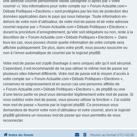
une adresse courriel personnelle valide (désignée ci-après par « votre
courriel »). Vos informations pour votre compte sur « Forum-Actualite.com •
Débats Politiques • Elections » sont protégées par les lois de protection des
données applicables dans le pays qui nous héberge. Toute information en-
dehors de votre nom d’utilisateur, de votre mot de passe et de votre adresse
courriel requise par « Forum-Actualite.com • Débats Politiques • Elections »
durant la procédure d’enregistrement, qu’elle soit obligatoire ou non, reste à la
discrétion de « Forum-Actualite.com • Débats Politiques • Elections ». Dans
tous les cas, vous pouvez choisir quelle information de votre compte sera
affichée publiquement. De plus, dans votre profil, vous pouvez souscrire ou
non à l’envoi automatique de courriel par le logiciel phpBB.
Votre mot de passe est crypté (hashage à sens unique) afin qu’il soit sécurisé.
Cependant, il est recommandé de ne pas utiliser le même mot de passe sur
plusieurs sites Internet différents. Votre mot de passe est le moyen d’accès à
votre compte sur « Forum-Actualite.com • Débats Politiques • Elections »,
conservez-le soigneusement et en aucun cas une personne affiliée de
« Forum-Actualite.com • Débats Politiques • Elections », de phpBB ou une
d’une tierce partie ne peut vous demander légitimement votre mot de passe. Si
vous oubliez votre mot de passe, vous pouvez utiliser la fonction « J’ai oublié
mon mot de passe » fournie par le logiciel phpBB. Ce processus vous
demandera de fournir votre nom d’utilisateur et votre courriel, alors le logiciel
phpBB générera un nouveau mot de passe qui vous permettra de vous
reconnecter.
Index du forum
Heures au format
UTC+02:00