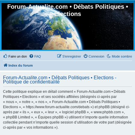
Forum-Actualite.com • Débats Politiques •
Elections
Faire un don
FAQ
S’enregistrer
Connexion
Mode sombre
Index du forum
Forum-Actualite.com • Débats Politiques • Elections -
Politique de confidentialité
Cette politique explique en détail comment « Forum-Actualite.com • Débats
Politiques • Elections » et ses sociétés affiliées (désignés ci-après par
« nous », « notre », « nos », « Forum-Actualite.com • Débats Politiques •
Elections », « https://www.forum-actualite.com/debats ») et phpBB (désigné ci-
après par « ils », « eux », « leur », « logiciel phpBB », « www.phpbb.com »,
« phpBB Limited », « Équipes phpBB ») utilisent n’importe quelle information
collectée pendant n’importe quelle session d’utilisation de votre part (désignée
ci-après par « vos informations »).