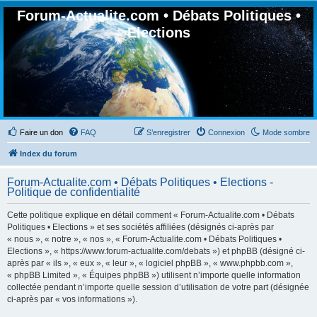
Forum-Actualite.com • Débats Politiques •
Elections
Faire un don
FAQ
S’enregistrer
Connexion
Mode sombre
Index du forum
Forum-Actualite.com • Débats Politiques • Elections -
Politique de confidentialité
Cette politique explique en détail comment « Forum-Actualite.com • Débats
Politiques • Elections » et ses sociétés affiliées (désignés ci-après par
« nous », « notre », « nos », « Forum-Actualite.com • Débats Politiques •
Elections », « https://www.forum-actualite.com/debats ») et phpBB (désigné ci-
après par « ils », « eux », « leur », « logiciel phpBB », « www.phpbb.com »,
« phpBB Limited », « Équipes phpBB ») utilisent n’importe quelle information
collectée pendant n’importe quelle session d’utilisation de votre part (désignée
ci-après par « vos informations »).