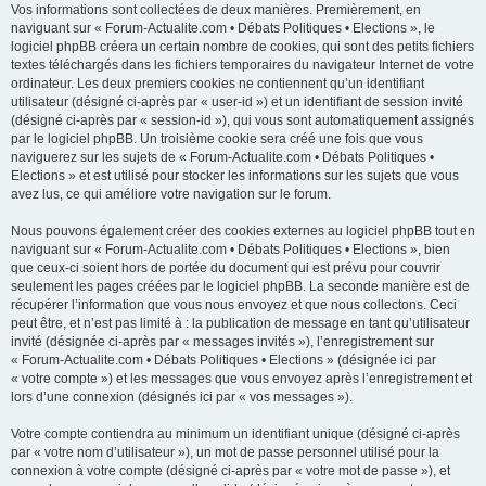
Vos informations sont collectées de deux manières. Premièrement, en
naviguant sur « Forum-Actualite.com • Débats Politiques • Elections », le
logiciel phpBB créera un certain nombre de cookies, qui sont des petits fichiers
textes téléchargés dans les fichiers temporaires du navigateur Internet de votre
ordinateur. Les deux premiers cookies ne contiennent qu’un identifiant
utilisateur (désigné ci-après par « user-id ») et un identifiant de session invité
(désigné ci-après par « session-id »), qui vous sont automatiquement assignés
par le logiciel phpBB. Un troisième cookie sera créé une fois que vous
naviguerez sur les sujets de « Forum-Actualite.com • Débats Politiques •
Elections » et est utilisé pour stocker les informations sur les sujets que vous
avez lus, ce qui améliore votre navigation sur le forum.
Nous pouvons également créer des cookies externes au logiciel phpBB tout en
naviguant sur « Forum-Actualite.com • Débats Politiques • Elections », bien
que ceux-ci soient hors de portée du document qui est prévu pour couvrir
seulement les pages créées par le logiciel phpBB. La seconde manière est de
récupérer l’information que vous nous envoyez et que nous collectons. Ceci
peut être, et n’est pas limité à : la publication de message en tant qu’utilisateur
invité (désignée ci-après par « messages invités »), l’enregistrement sur
« Forum-Actualite.com • Débats Politiques • Elections » (désignée ici par
« votre compte ») et les messages que vous envoyez après l’enregistrement et
lors d’une connexion (désignés ici par « vos messages »).
Votre compte contiendra au minimum un identifiant unique (désigné ci-après
par « votre nom d’utilisateur »), un mot de passe personnel utilisé pour la
connexion à votre compte (désigné ci-après par « votre mot de passe »), et