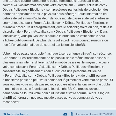
une adresse courriel personnelle valide (désignée ci-après par « votre
courriel »). Vos informations pour votre compte sur « Forum-Actualite.com •
Débats Politiques • Elections » sont protégées par les lois de protection des
données applicables dans le pays qui nous héberge. Toute information en-
dehors de votre nom d’utilisateur, de votre mot de passe et de votre adresse
courriel requise par « Forum-Actualite.com • Débats Politiques • Elections »
durant la procédure d’enregistrement, qu’elle soit obligatoire ou non, reste à la
discrétion de « Forum-Actualite.com • Débats Politiques • Elections ». Dans
tous les cas, vous pouvez choisir quelle information de votre compte sera
affichée publiquement. De plus, dans votre profil, vous pouvez souscrire ou
non à l’envoi automatique de courriel par le logiciel phpBB.
Votre mot de passe est crypté (hashage à sens unique) afin qu’il soit sécurisé.
Cependant, il est recommandé de ne pas utiliser le même mot de passe sur
plusieurs sites Internet différents. Votre mot de passe est le moyen d’accès à
votre compte sur « Forum-Actualite.com • Débats Politiques • Elections »,
conservez-le soigneusement et en aucun cas une personne affiliée de
« Forum-Actualite.com • Débats Politiques • Elections », de phpBB ou une
d’une tierce partie ne peut vous demander légitimement votre mot de passe. Si
vous oubliez votre mot de passe, vous pouvez utiliser la fonction « J’ai oublié
mon mot de passe » fournie par le logiciel phpBB. Ce processus vous
demandera de fournir votre nom d’utilisateur et votre courriel, alors le logiciel
phpBB générera un nouveau mot de passe qui vous permettra de vous
reconnecter.
Index du forum
Heures au format
UTC+02:00