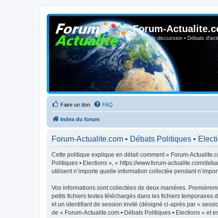
Forum-Actualite.c
Forum de discussion • Débats d'actua
Faire un don
FAQ
Index du forum
Forum-Actualite.com • Débats Politiques • Electio
Cette politique explique en détail comment « Forum-Actualite.co
Politiques • Elections », « https://www.forum-actualite.com/deb
utilisent n’importe quelle information collectée pendant n’import
Vos informations sont collectées de deux manières. Premièremen
petits fichiers textes téléchargés dans les fichiers temporaires 
et un identifiant de session invité (désigné ci-après par « ses
de « Forum-Actualite.com • Débats Politiques • Elections » et est