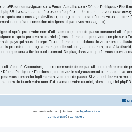
 phpBB tout en naviguant sur « Forum-Actualite.com • Débats Politiques • Election
el phpBB. La seconde manière est de récupérer l’information que vous nous envoyez e
e ci-après par « messages invités »), l’enregistrement sur « Forum-Actualite.com • D
ment et lors d’une connexion (désignés ici par « vos messages »).
gné ci-après par « votre nom d’utilisateur »), un mot de passe personnel utilisé po
signée ci-après par « votre courriel »). Vos informations pour votre compte sur « Fo
ans le pays qui nous héberge. Toute information en-dehors de votre nom d’utilisateu
nt la procédure d’enregistrement, qu’elle soit obligatoire ou non, reste à la discrét
tre compte sera affichée publiquement. De plus, dans votre profil, vous pouvez sous
l soit sécurisé. Cependant, il est recommandé de ne pas utiliser le même mot de pas
 • Débats Politiques • Elections », conservez-le soigneusement et en aucun cas un
ne peut vous demander légitimement votre mot de passe. Si vous oubliez votre mot de
mandera de fournir votre nom d’utilisateur et votre courriel, alors le logiciel ph
Nou
Forum-Actualite.com | Soutenu par
AlgoMeca.Com
Confidentialité
|
Conditions