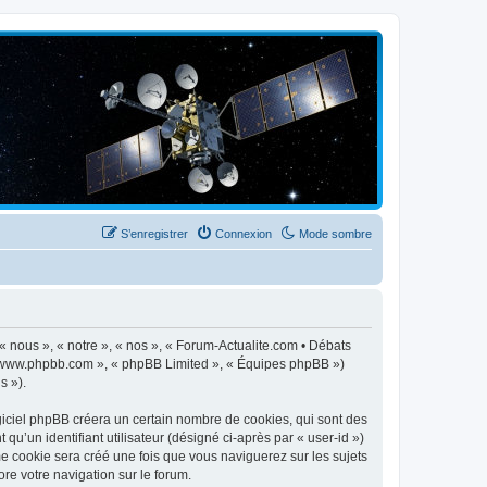
S’enregistrer
Connexion
Mode sombre
 « nous », « notre », « nos », « Forum-Actualite.com • Débats
», « www.phpbb.com », « phpBB Limited », « Équipes phpBB »)
s »).
giciel phpBB créera un certain nombre de cookies, qui sont des
qu’un identifiant utilisateur (désigné ci-après par « user-id »)
me cookie sera créé une fois que vous naviguerez sur les sujets
ore votre navigation sur le forum.