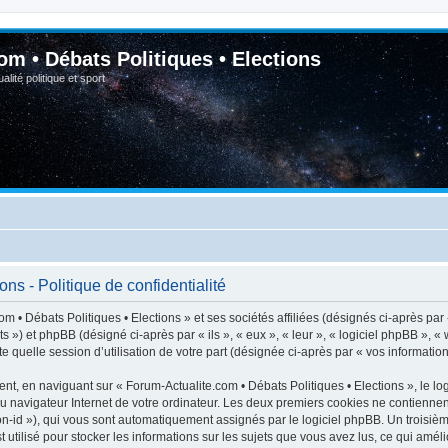
om • Débats Politiques • Elections
lité politique et sport
ns - Politique de confidentialité
m • Débats Politiques • Elections » et ses sociétés affiliées (désignés ci-après par
ats ») et phpBB (désigné ci-après par « ils », « eux », « leur », « logiciel phpBB 
e quelle session d’utilisation de votre part (désignée ci-après par « vos information
t, en naviguant sur « Forum-Actualite.com • Débats Politiques • Elections », le lo
du navigateur Internet de votre ordinateur. Les deux premiers cookies ne contiennent 
sion-id »), qui vous sont automatiquement assignés par le logiciel phpBB. Un troisiè
 utilisé pour stocker les informations sur les sujets que vous avez lus, ce qui améli