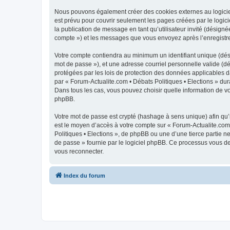
Nous pouvons également créer des cookies externes au logiciel
est prévu pour couvrir seulement les pages créées par le logici
la publication de message en tant qu’utilisateur invité (désigné
compte ») et les messages que vous envoyez après l’enregistre
Votre compte contiendra au minimum un identifiant unique (dési
mot de passe »), et une adresse courriel personnelle valide (dé
protégées par les lois de protection des données applicables d
par « Forum-Actualite.com • Débats Politiques • Elections » dura
Dans tous les cas, vous pouvez choisir quelle information de vo
phpBB.
Votre mot de passe est crypté (hashage à sens unique) afin qu’i
est le moyen d’accès à votre compte sur « Forum-Actualite.com
Politiques • Elections », de phpBB ou une d’une tierce partie 
de passe » fournie par le logiciel phpBB. Ce processus vous de
vous reconnecter.
Index du forum