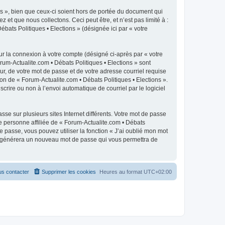
s », bien que ceux-ci soient hors de portée du document qui
t que nous collectons. Ceci peut être, et n’est pas limité à :
ébats Politiques • Elections » (désignée ici par « votre
ur la connexion à votre compte (désigné ci-après par « votre
rum-Actualite.com • Débats Politiques • Elections » sont
r, de votre mot de passe et de votre adresse courriel requise
ion de « Forum-Actualite.com • Débats Politiques • Elections ».
crire ou non à l’envoi automatique de courriel par le logiciel
se sur plusieurs sites Internet différents. Votre mot de passe
e personne affiliée de « Forum-Actualite.com • Débats
 passe, vous pouvez utiliser la fonction « J’ai oublié mon mot
pBB générera un nouveau mot de passe qui vous permettra de
s contacter
Supprimer les cookies
Heures au format
UTC+02:00