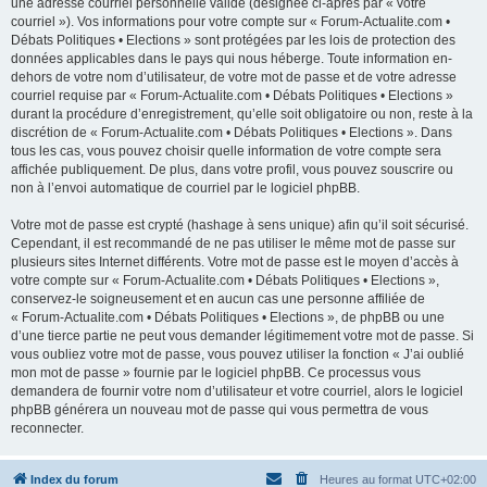
une adresse courriel personnelle valide (désignée ci-après par « votre
courriel »). Vos informations pour votre compte sur « Forum-Actualite.com •
Débats Politiques • Elections » sont protégées par les lois de protection des
données applicables dans le pays qui nous héberge. Toute information en-
dehors de votre nom d’utilisateur, de votre mot de passe et de votre adresse
courriel requise par « Forum-Actualite.com • Débats Politiques • Elections »
durant la procédure d’enregistrement, qu’elle soit obligatoire ou non, reste à la
discrétion de « Forum-Actualite.com • Débats Politiques • Elections ». Dans
tous les cas, vous pouvez choisir quelle information de votre compte sera
affichée publiquement. De plus, dans votre profil, vous pouvez souscrire ou
non à l’envoi automatique de courriel par le logiciel phpBB.
Votre mot de passe est crypté (hashage à sens unique) afin qu’il soit sécurisé.
Cependant, il est recommandé de ne pas utiliser le même mot de passe sur
plusieurs sites Internet différents. Votre mot de passe est le moyen d’accès à
votre compte sur « Forum-Actualite.com • Débats Politiques • Elections »,
conservez-le soigneusement et en aucun cas une personne affiliée de
« Forum-Actualite.com • Débats Politiques • Elections », de phpBB ou une
d’une tierce partie ne peut vous demander légitimement votre mot de passe. Si
vous oubliez votre mot de passe, vous pouvez utiliser la fonction « J’ai oublié
mon mot de passe » fournie par le logiciel phpBB. Ce processus vous
demandera de fournir votre nom d’utilisateur et votre courriel, alors le logiciel
phpBB générera un nouveau mot de passe qui vous permettra de vous
reconnecter.
Index du forum
Heures au format
UTC+02:00