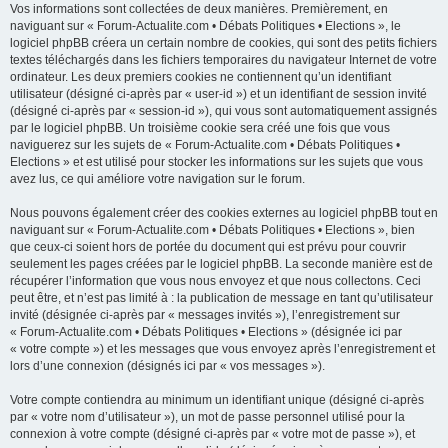
Vos informations sont collectées de deux manières. Premièrement, en
naviguant sur « Forum-Actualite.com • Débats Politiques • Elections », le
logiciel phpBB créera un certain nombre de cookies, qui sont des petits fichiers
textes téléchargés dans les fichiers temporaires du navigateur Internet de votre
ordinateur. Les deux premiers cookies ne contiennent qu’un identifiant
utilisateur (désigné ci-après par « user-id ») et un identifiant de session invité
(désigné ci-après par « session-id »), qui vous sont automatiquement assignés
par le logiciel phpBB. Un troisième cookie sera créé une fois que vous
naviguerez sur les sujets de « Forum-Actualite.com • Débats Politiques •
Elections » et est utilisé pour stocker les informations sur les sujets que vous
avez lus, ce qui améliore votre navigation sur le forum.
Nous pouvons également créer des cookies externes au logiciel phpBB tout en
naviguant sur « Forum-Actualite.com • Débats Politiques • Elections », bien
que ceux-ci soient hors de portée du document qui est prévu pour couvrir
seulement les pages créées par le logiciel phpBB. La seconde manière est de
récupérer l’information que vous nous envoyez et que nous collectons. Ceci
peut être, et n’est pas limité à : la publication de message en tant qu’utilisateur
invité (désignée ci-après par « messages invités »), l’enregistrement sur
« Forum-Actualite.com • Débats Politiques • Elections » (désignée ici par
« votre compte ») et les messages que vous envoyez après l’enregistrement et
lors d’une connexion (désignés ici par « vos messages »).
Votre compte contiendra au minimum un identifiant unique (désigné ci-après
par « votre nom d’utilisateur »), un mot de passe personnel utilisé pour la
connexion à votre compte (désigné ci-après par « votre mot de passe »), et