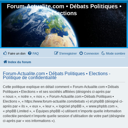
Forum-Actualite.com • Débats Politiques •
Elections
Faire un don
FAQ
S’enregistrer
Connexion
Mode sombre
Index du forum
Forum-Actualite.com • Débats Politiques • Elections -
Politique de confidentialité
Cette politique explique en détail comment « Forum-Actualite.com • Débats
Politiques • Elections » et ses sociétés affiliées (désignés ci-après par
« nous », « notre », « nos », « Forum-Actualite.com • Débats Politiques •
Elections », « https://www.forum-actualite.com/debats ») et phpBB (désigné ci-
après par « ils », « eux », « leur », « logiciel phpBB », « www.phpbb.com »,
« phpBB Limited », « Équipes phpBB ») utilisent n’importe quelle information
collectée pendant n’importe quelle session d’utilisation de votre part (désignée
ci-après par « vos informations »).