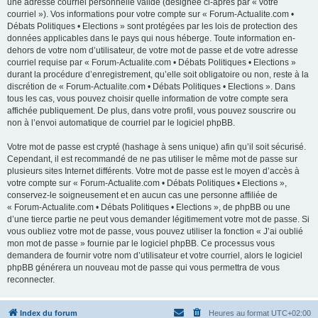
une adresse courriel personnelle valide (désignée ci-après par « votre
courriel »). Vos informations pour votre compte sur « Forum-Actualite.com •
Débats Politiques • Elections » sont protégées par les lois de protection des
données applicables dans le pays qui nous héberge. Toute information en-
dehors de votre nom d’utilisateur, de votre mot de passe et de votre adresse
courriel requise par « Forum-Actualite.com • Débats Politiques • Elections »
durant la procédure d’enregistrement, qu’elle soit obligatoire ou non, reste à la
discrétion de « Forum-Actualite.com • Débats Politiques • Elections ». Dans
tous les cas, vous pouvez choisir quelle information de votre compte sera
affichée publiquement. De plus, dans votre profil, vous pouvez souscrire ou
non à l’envoi automatique de courriel par le logiciel phpBB.
Votre mot de passe est crypté (hashage à sens unique) afin qu’il soit sécurisé.
Cependant, il est recommandé de ne pas utiliser le même mot de passe sur
plusieurs sites Internet différents. Votre mot de passe est le moyen d’accès à
votre compte sur « Forum-Actualite.com • Débats Politiques • Elections »,
conservez-le soigneusement et en aucun cas une personne affiliée de
« Forum-Actualite.com • Débats Politiques • Elections », de phpBB ou une
d’une tierce partie ne peut vous demander légitimement votre mot de passe. Si
vous oubliez votre mot de passe, vous pouvez utiliser la fonction « J’ai oublié
mon mot de passe » fournie par le logiciel phpBB. Ce processus vous
demandera de fournir votre nom d’utilisateur et votre courriel, alors le logiciel
phpBB générera un nouveau mot de passe qui vous permettra de vous
reconnecter.
Index du forum
Heures au format
UTC+02:00