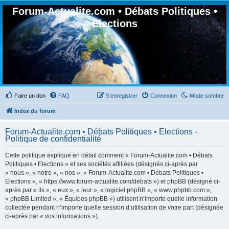
Forum-Actualite.com • Débats Politiques •
Elections
Faire un don
FAQ
S’enregistrer
Connexion
Mode sombre
Index du forum
Forum-Actualite.com • Débats Politiques • Elections -
Politique de confidentialité
Cette politique explique en détail comment « Forum-Actualite.com • Débats
Politiques • Elections » et ses sociétés affiliées (désignés ci-après par
« nous », « notre », « nos », « Forum-Actualite.com • Débats Politiques •
Elections », « https://www.forum-actualite.com/debats ») et phpBB (désigné ci-
après par « ils », « eux », « leur », « logiciel phpBB », « www.phpbb.com »,
« phpBB Limited », « Équipes phpBB ») utilisent n’importe quelle information
collectée pendant n’importe quelle session d’utilisation de votre part (désignée
ci-après par « vos informations »).