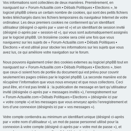
Vos informations sont collectées de deux manières. Premièrement, en
naviguant sur « Forum-Actualite.com • Débats Politiques • Elections », le
logiciel phpBB créera un certain nombre de cookies, qui sont des petits fichiers
textes téléchargés dans les fichiers temporaires du navigateur Internet de votre
ordinateur. Les deux premiers cookies ne contiennent qu’un identifiant
utilisateur (désigné ci-après par « user-id ») et un identifiant de session invité
(désigné ci-après par « session-id »), qui vous sont automatiquement assignés
par le logiciel phpBB. Un troisième cookie sera créé une fois que vous
naviguerez sur les sujets de « Forum-Actualite.com • Débats Politiques •
Elections » et est utilisé pour stocker les informations sur les sujets que vous
avez lus, ce qui améliore votre navigation sur le forum.
Nous pouvons également créer des cookies externes au logiciel phpBB tout en
naviguant sur « Forum-Actualite.com • Débats Politiques • Elections », bien
que ceux-ci soient hors de portée du document qui est prévu pour couvrir
seulement les pages créées par le logiciel phpBB. La seconde manière est de
récupérer l’information que vous nous envoyez et que nous collectons. Ceci
peut être, et n’est pas limité à : la publication de message en tant qu’utilisateur
invité (désignée ci-après par « messages invités »), l’enregistrement sur
« Forum-Actualite.com • Débats Politiques • Elections » (désignée ici par
« votre compte ») et les messages que vous envoyez après l’enregistrement et
lors d’une connexion (désignés ici par « vos messages »).
Votre compte contiendra au minimum un identifiant unique (désigné ci-après
par « votre nom d’utilisateur »), un mot de passe personnel utilisé pour la
connexion à votre compte (désigné ci-après par « votre mot de passe »), et