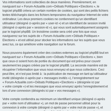
Vos informations sont collectées de deux manières. Premièrement, en
naviguant sur « Forum-Actualite.com • Débats Politiques • Elections », le
logiciel phpBB créera un certain nombre de cookies, qui sont des petits fichiers
textes téléchargés dans les fichiers temporaires du navigateur Internet de votre
ordinateur. Les deux premiers cookies ne contiennent qu’un identifiant
utilisateur (désigné ci-après par « user-id ») et un identifiant de session invité
(désigné ci-après par « session-id »), qui vous sont automatiquement assignés
par le logiciel phpBB. Un troisième cookie sera créé une fois que vous
naviguerez sur les sujets de « Forum-Actualite.com • Débats Politiques •
Elections » et est utilisé pour stocker les informations sur les sujets que vous
avez lus, ce qui améliore votre navigation sur le forum.
Nous pouvons également créer des cookies externes au logiciel phpBB tout en
naviguant sur « Forum-Actualite.com • Débats Politiques • Elections », bien
que ceux-ci soient hors de portée du document qui est prévu pour couvrir
seulement les pages créées par le logiciel phpBB. La seconde manière est de
récupérer l’information que vous nous envoyez et que nous collectons. Ceci
peut être, et n’est pas limité à : la publication de message en tant qu’utilisateur
invité (désignée ci-après par « messages invités »), l’enregistrement sur
« Forum-Actualite.com • Débats Politiques • Elections » (désignée ici par
« votre compte ») et les messages que vous envoyez après l’enregistrement et
lors d’une connexion (désignés ici par « vos messages »).
Votre compte contiendra au minimum un identifiant unique (désigné ci-après
par « votre nom d’utilisateur »), un mot de passe personnel utilisé pour la
connexion à votre compte (désigné ci-après par « votre mot de passe »), et