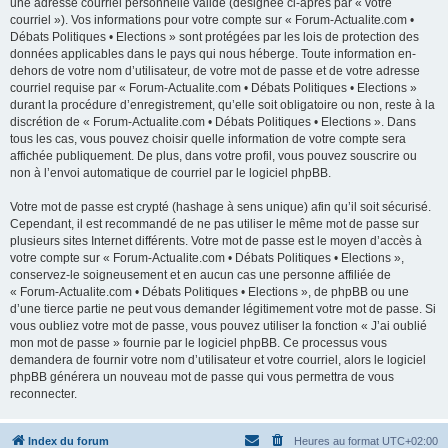
une adresse courriel personnelle valide (désignée ci-après par « votre
courriel »). Vos informations pour votre compte sur « Forum-Actualite.com •
Débats Politiques • Elections » sont protégées par les lois de protection des
données applicables dans le pays qui nous héberge. Toute information en-
dehors de votre nom d’utilisateur, de votre mot de passe et de votre adresse
courriel requise par « Forum-Actualite.com • Débats Politiques • Elections »
durant la procédure d’enregistrement, qu’elle soit obligatoire ou non, reste à la
discrétion de « Forum-Actualite.com • Débats Politiques • Elections ». Dans
tous les cas, vous pouvez choisir quelle information de votre compte sera
affichée publiquement. De plus, dans votre profil, vous pouvez souscrire ou
non à l’envoi automatique de courriel par le logiciel phpBB.
Votre mot de passe est crypté (hashage à sens unique) afin qu’il soit sécurisé.
Cependant, il est recommandé de ne pas utiliser le même mot de passe sur
plusieurs sites Internet différents. Votre mot de passe est le moyen d’accès à
votre compte sur « Forum-Actualite.com • Débats Politiques • Elections »,
conservez-le soigneusement et en aucun cas une personne affiliée de
« Forum-Actualite.com • Débats Politiques • Elections », de phpBB ou une
d’une tierce partie ne peut vous demander légitimement votre mot de passe. Si
vous oubliez votre mot de passe, vous pouvez utiliser la fonction « J’ai oublié
mon mot de passe » fournie par le logiciel phpBB. Ce processus vous
demandera de fournir votre nom d’utilisateur et votre courriel, alors le logiciel
phpBB générera un nouveau mot de passe qui vous permettra de vous
reconnecter.
Index du forum
Heures au format
UTC+02:00