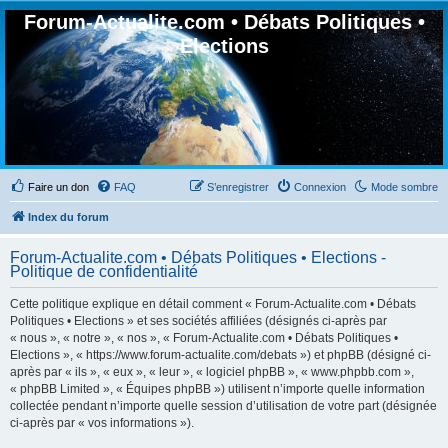
Forum-Actualite.com • Débats Politiques •
Elections
Faire un don
FAQ
S’enregistrer
Connexion
Mode sombre
Index du forum
Forum-Actualite.com • Débats Politiques • Elections -
Politique de confidentialité
Cette politique explique en détail comment « Forum-Actualite.com • Débats
Politiques • Elections » et ses sociétés affiliées (désignés ci-après par
« nous », « notre », « nos », « Forum-Actualite.com • Débats Politiques •
Elections », « https://www.forum-actualite.com/debats ») et phpBB (désigné ci-
après par « ils », « eux », « leur », « logiciel phpBB », « www.phpbb.com »,
« phpBB Limited », « Équipes phpBB ») utilisent n’importe quelle information
collectée pendant n’importe quelle session d’utilisation de votre part (désignée
ci-après par « vos informations »).