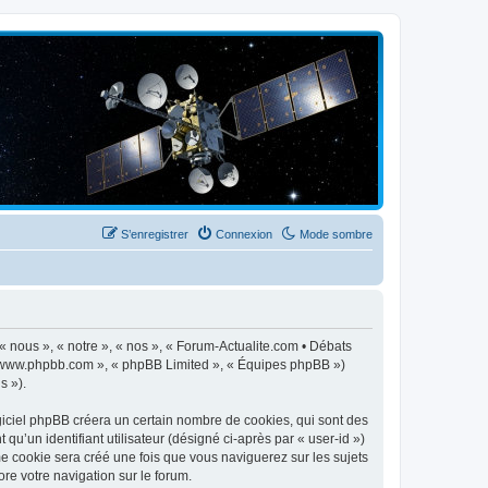
S’enregistrer
Connexion
Mode sombre
 « nous », « notre », « nos », « Forum-Actualite.com • Débats
», « www.phpbb.com », « phpBB Limited », « Équipes phpBB »)
s »).
giciel phpBB créera un certain nombre de cookies, qui sont des
qu’un identifiant utilisateur (désigné ci-après par « user-id »)
me cookie sera créé une fois que vous naviguerez sur les sujets
ore votre navigation sur le forum.