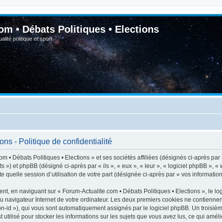
om • Débats Politiques • Elections
lité politique et sport
ns - Politique de confidentialité
m • Débats Politiques • Elections » et ses sociétés affiliées (désignés ci-après par
ats ») et phpBB (désigné ci-après par « ils », « eux », « leur », « logiciel phpBB 
e quelle session d’utilisation de votre part (désignée ci-après par « vos information
t, en naviguant sur « Forum-Actualite.com • Débats Politiques • Elections », le lo
du navigateur Internet de votre ordinateur. Les deux premiers cookies ne contiennent 
sion-id »), qui vous sont automatiquement assignés par le logiciel phpBB. Un troisiè
 utilisé pour stocker les informations sur les sujets que vous avez lus, ce qui améli