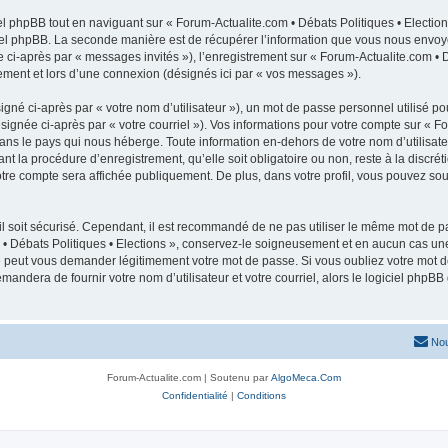
 phpBB tout en naviguant sur « Forum-Actualite.com • Débats Politiques • Election
el phpBB. La seconde manière est de récupérer l’information que vous nous envoyez e
e ci-après par « messages invités »), l’enregistrement sur « Forum-Actualite.com • D
ment et lors d’une connexion (désignés ici par « vos messages »).
gné ci-après par « votre nom d’utilisateur »), un mot de passe personnel utilisé po
signée ci-après par « votre courriel »). Vos informations pour votre compte sur « Fo
ans le pays qui nous héberge. Toute information en-dehors de votre nom d’utilisateu
nt la procédure d’enregistrement, qu’elle soit obligatoire ou non, reste à la discrét
tre compte sera affichée publiquement. De plus, dans votre profil, vous pouvez sous
l soit sécurisé. Cependant, il est recommandé de ne pas utiliser le même mot de pas
 • Débats Politiques • Elections », conservez-le soigneusement et en aucun cas un
ne peut vous demander légitimement votre mot de passe. Si vous oubliez votre mot de
mandera de fournir votre nom d’utilisateur et votre courriel, alors le logiciel ph
Nou
Forum-Actualite.com | Soutenu par
AlgoMeca.Com
Confidentialité
|
Conditions