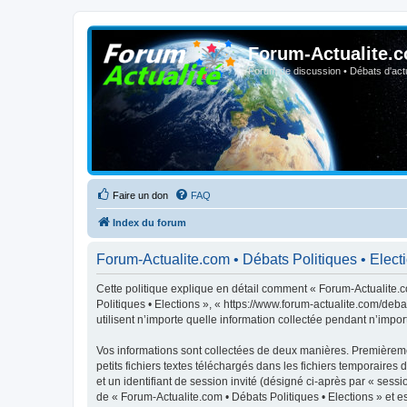
Forum-Actualite.c
Forum de discussion • Débats d'actua
Faire un don
FAQ
Index du forum
Forum-Actualite.com • Débats Politiques • Electio
Cette politique explique en détail comment « Forum-Actualite.co
Politiques • Elections », « https://www.forum-actualite.com/deb
utilisent n’importe quelle information collectée pendant n’import
Vos informations sont collectées de deux manières. Premièremen
petits fichiers textes téléchargés dans les fichiers temporaires 
et un identifiant de session invité (désigné ci-après par « ses
de « Forum-Actualite.com • Débats Politiques • Elections » et est