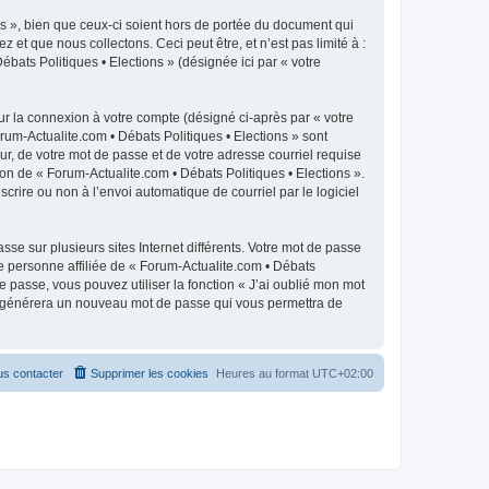
s », bien que ceux-ci soient hors de portée du document qui
t que nous collectons. Ceci peut être, et n’est pas limité à :
ébats Politiques • Elections » (désignée ici par « votre
ur la connexion à votre compte (désigné ci-après par « votre
rum-Actualite.com • Débats Politiques • Elections » sont
r, de votre mot de passe et de votre adresse courriel requise
ion de « Forum-Actualite.com • Débats Politiques • Elections ».
crire ou non à l’envoi automatique de courriel par le logiciel
se sur plusieurs sites Internet différents. Votre mot de passe
e personne affiliée de « Forum-Actualite.com • Débats
 passe, vous pouvez utiliser la fonction « J’ai oublié mon mot
pBB générera un nouveau mot de passe qui vous permettra de
s contacter
Supprimer les cookies
Heures au format
UTC+02:00