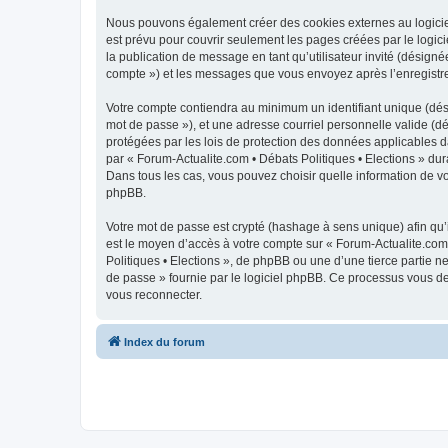
Nous pouvons également créer des cookies externes au logiciel
est prévu pour couvrir seulement les pages créées par le logici
la publication de message en tant qu’utilisateur invité (désigné
compte ») et les messages que vous envoyez après l’enregistre
Votre compte contiendra au minimum un identifiant unique (dési
mot de passe »), et une adresse courriel personnelle valide (dé
protégées par les lois de protection des données applicables d
par « Forum-Actualite.com • Débats Politiques • Elections » dura
Dans tous les cas, vous pouvez choisir quelle information de vo
phpBB.
Votre mot de passe est crypté (hashage à sens unique) afin qu’i
est le moyen d’accès à votre compte sur « Forum-Actualite.com
Politiques • Elections », de phpBB ou une d’une tierce partie 
de passe » fournie par le logiciel phpBB. Ce processus vous de
vous reconnecter.
Index du forum