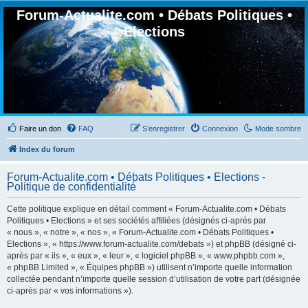
Forum-Actualite.com • Débats Politiques •
Elections
Faire un don
FAQ
S’enregistrer
Connexion
Mode sombre
Index du forum
Forum-Actualite.com • Débats Politiques • Elections -
Politique de confidentialité
Cette politique explique en détail comment « Forum-Actualite.com • Débats
Politiques • Elections » et ses sociétés affiliées (désignés ci-après par
« nous », « notre », « nos », « Forum-Actualite.com • Débats Politiques •
Elections », « https://www.forum-actualite.com/debats ») et phpBB (désigné ci-
après par « ils », « eux », « leur », « logiciel phpBB », « www.phpbb.com »,
« phpBB Limited », « Équipes phpBB ») utilisent n’importe quelle information
collectée pendant n’importe quelle session d’utilisation de votre part (désignée
ci-après par « vos informations »).