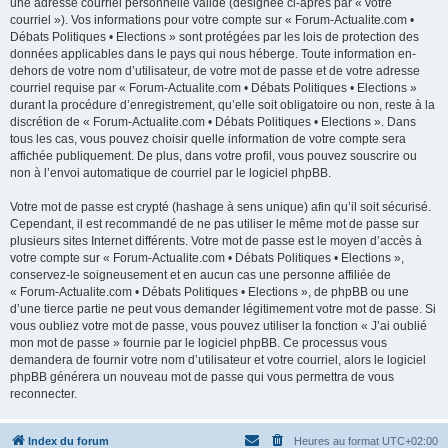
une adresse courriel personnelle valide (désignée ci-après par « votre
courriel »). Vos informations pour votre compte sur « Forum-Actualite.com •
Débats Politiques • Elections » sont protégées par les lois de protection des
données applicables dans le pays qui nous héberge. Toute information en-
dehors de votre nom d’utilisateur, de votre mot de passe et de votre adresse
courriel requise par « Forum-Actualite.com • Débats Politiques • Elections »
durant la procédure d’enregistrement, qu’elle soit obligatoire ou non, reste à la
discrétion de « Forum-Actualite.com • Débats Politiques • Elections ». Dans
tous les cas, vous pouvez choisir quelle information de votre compte sera
affichée publiquement. De plus, dans votre profil, vous pouvez souscrire ou
non à l’envoi automatique de courriel par le logiciel phpBB.
Votre mot de passe est crypté (hashage à sens unique) afin qu’il soit sécurisé.
Cependant, il est recommandé de ne pas utiliser le même mot de passe sur
plusieurs sites Internet différents. Votre mot de passe est le moyen d’accès à
votre compte sur « Forum-Actualite.com • Débats Politiques • Elections »,
conservez-le soigneusement et en aucun cas une personne affiliée de
« Forum-Actualite.com • Débats Politiques • Elections », de phpBB ou une
d’une tierce partie ne peut vous demander légitimement votre mot de passe. Si
vous oubliez votre mot de passe, vous pouvez utiliser la fonction « J’ai oublié
mon mot de passe » fournie par le logiciel phpBB. Ce processus vous
demandera de fournir votre nom d’utilisateur et votre courriel, alors le logiciel
phpBB générera un nouveau mot de passe qui vous permettra de vous
reconnecter.
Index du forum
Heures au format
UTC+02:00