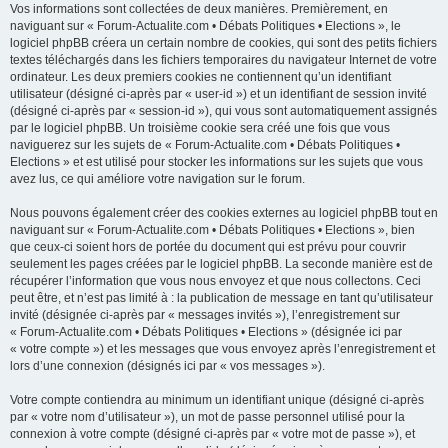
Vos informations sont collectées de deux manières. Premièrement, en
naviguant sur « Forum-Actualite.com • Débats Politiques • Elections », le
logiciel phpBB créera un certain nombre de cookies, qui sont des petits fichiers
textes téléchargés dans les fichiers temporaires du navigateur Internet de votre
ordinateur. Les deux premiers cookies ne contiennent qu’un identifiant
utilisateur (désigné ci-après par « user-id ») et un identifiant de session invité
(désigné ci-après par « session-id »), qui vous sont automatiquement assignés
par le logiciel phpBB. Un troisième cookie sera créé une fois que vous
naviguerez sur les sujets de « Forum-Actualite.com • Débats Politiques •
Elections » et est utilisé pour stocker les informations sur les sujets que vous
avez lus, ce qui améliore votre navigation sur le forum.
Nous pouvons également créer des cookies externes au logiciel phpBB tout en
naviguant sur « Forum-Actualite.com • Débats Politiques • Elections », bien
que ceux-ci soient hors de portée du document qui est prévu pour couvrir
seulement les pages créées par le logiciel phpBB. La seconde manière est de
récupérer l’information que vous nous envoyez et que nous collectons. Ceci
peut être, et n’est pas limité à : la publication de message en tant qu’utilisateur
invité (désignée ci-après par « messages invités »), l’enregistrement sur
« Forum-Actualite.com • Débats Politiques • Elections » (désignée ici par
« votre compte ») et les messages que vous envoyez après l’enregistrement et
lors d’une connexion (désignés ici par « vos messages »).
Votre compte contiendra au minimum un identifiant unique (désigné ci-après
par « votre nom d’utilisateur »), un mot de passe personnel utilisé pour la
connexion à votre compte (désigné ci-après par « votre mot de passe »), et