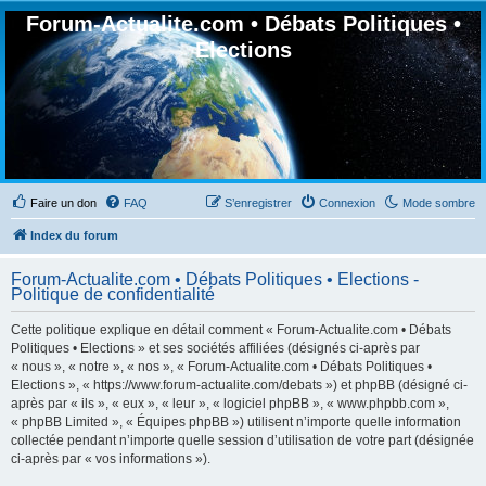
Forum-Actualite.com • Débats Politiques •
Elections
Faire un don
FAQ
S’enregistrer
Connexion
Mode sombre
Index du forum
Forum-Actualite.com • Débats Politiques • Elections -
Politique de confidentialité
Cette politique explique en détail comment « Forum-Actualite.com • Débats
Politiques • Elections » et ses sociétés affiliées (désignés ci-après par
« nous », « notre », « nos », « Forum-Actualite.com • Débats Politiques •
Elections », « https://www.forum-actualite.com/debats ») et phpBB (désigné ci-
après par « ils », « eux », « leur », « logiciel phpBB », « www.phpbb.com »,
« phpBB Limited », « Équipes phpBB ») utilisent n’importe quelle information
collectée pendant n’importe quelle session d’utilisation de votre part (désignée
ci-après par « vos informations »).