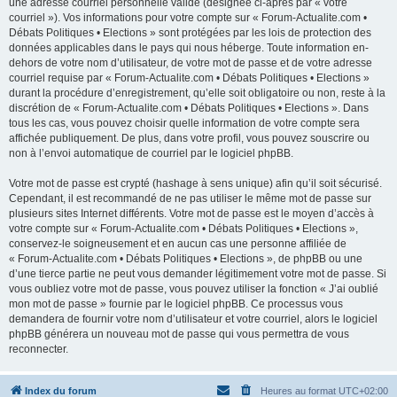
une adresse courriel personnelle valide (désignée ci-après par « votre
courriel »). Vos informations pour votre compte sur « Forum-Actualite.com •
Débats Politiques • Elections » sont protégées par les lois de protection des
données applicables dans le pays qui nous héberge. Toute information en-
dehors de votre nom d’utilisateur, de votre mot de passe et de votre adresse
courriel requise par « Forum-Actualite.com • Débats Politiques • Elections »
durant la procédure d’enregistrement, qu’elle soit obligatoire ou non, reste à la
discrétion de « Forum-Actualite.com • Débats Politiques • Elections ». Dans
tous les cas, vous pouvez choisir quelle information de votre compte sera
affichée publiquement. De plus, dans votre profil, vous pouvez souscrire ou
non à l’envoi automatique de courriel par le logiciel phpBB.
Votre mot de passe est crypté (hashage à sens unique) afin qu’il soit sécurisé.
Cependant, il est recommandé de ne pas utiliser le même mot de passe sur
plusieurs sites Internet différents. Votre mot de passe est le moyen d’accès à
votre compte sur « Forum-Actualite.com • Débats Politiques • Elections »,
conservez-le soigneusement et en aucun cas une personne affiliée de
« Forum-Actualite.com • Débats Politiques • Elections », de phpBB ou une
d’une tierce partie ne peut vous demander légitimement votre mot de passe. Si
vous oubliez votre mot de passe, vous pouvez utiliser la fonction « J’ai oublié
mon mot de passe » fournie par le logiciel phpBB. Ce processus vous
demandera de fournir votre nom d’utilisateur et votre courriel, alors le logiciel
phpBB générera un nouveau mot de passe qui vous permettra de vous
reconnecter.
Index du forum
Heures au format
UTC+02:00