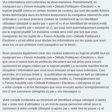
Vos informations sont collectées de deux manières. Premièrement, en
naviguant sur « Forum-Actualite.com • Débats Politiques • Elections », le
logiciel phpBB créera un certain nombre de cookies, qui sont des petits fichiers
textes téléchargés dans les fichiers temporaires du navigateur Internet de votre
ordinateur. Les deux premiers cookies ne contiennent qu’un identifiant
utilisateur (désigné ci-après par « user-id ») et un identifiant de session invité
(désigné ci-après par « session-id »), qui vous sont automatiquement assignés
par le logiciel phpBB. Un troisième cookie sera créé une fois que vous
naviguerez sur les sujets de « Forum-Actualite.com • Débats Politiques •
Elections » et est utilisé pour stocker les informations sur les sujets que vous
avez lus, ce qui améliore votre navigation sur le forum.
Nous pouvons également créer des cookies externes au logiciel phpBB tout en
naviguant sur « Forum-Actualite.com • Débats Politiques • Elections », bien
que ceux-ci soient hors de portée du document qui est prévu pour couvrir
seulement les pages créées par le logiciel phpBB. La seconde manière est de
récupérer l’information que vous nous envoyez et que nous collectons. Ceci
peut être, et n’est pas limité à : la publication de message en tant qu’utilisateur
invité (désignée ci-après par « messages invités »), l’enregistrement sur
« Forum-Actualite.com • Débats Politiques • Elections » (désignée ici par
« votre compte ») et les messages que vous envoyez après l’enregistrement et
lors d’une connexion (désignés ici par « vos messages »).
Votre compte contiendra au minimum un identifiant unique (désigné ci-après
par « votre nom d’utilisateur »), un mot de passe personnel utilisé pour la
connexion à votre compte (désigné ci-après par « votre mot de passe »), et