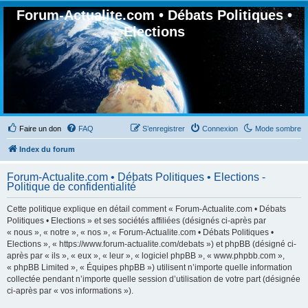
Forum-Actualite.com • Débats Politiques •
Elections
Faire un don
FAQ
S’enregistrer
Connexion
Mode sombre
Index du forum
Forum-Actualite.com • Débats Politiques • Elections -
Politique de confidentialité
Cette politique explique en détail comment « Forum-Actualite.com • Débats
Politiques • Elections » et ses sociétés affiliées (désignés ci-après par
« nous », « notre », « nos », « Forum-Actualite.com • Débats Politiques •
Elections », « https://www.forum-actualite.com/debats ») et phpBB (désigné ci-
après par « ils », « eux », « leur », « logiciel phpBB », « www.phpbb.com »,
« phpBB Limited », « Équipes phpBB ») utilisent n’importe quelle information
collectée pendant n’importe quelle session d’utilisation de votre part (désignée
ci-après par « vos informations »).