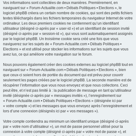
Vos informations sont collectées de deux manières. Premièrement, en
naviguant sur « Forum-Actualite.com • Débats Politiques • Elections », le
logiciel phpBB créera un certain nombre de cookies, qui sont des petits fichiers
textes téléchargés dans les fichiers temporaires du navigateur Internet de votre
ordinateur. Les deux premiers cookies ne contiennent qu’un identifiant
utilisateur (désigné ci-après par « user-id ») et un identifiant de session invité
(désigné ci-après par « session-id »), qui vous sont automatiquement assignés
par le logiciel phpBB. Un troisième cookie sera créé une fois que vous
naviguerez sur les sujets de « Forum-Actualite.com • Débats Politiques •
Elections » et est utilisé pour stocker les informations sur les sujets que vous
avez lus, ce qui améliore votre navigation sur le forum.
Nous pouvons également créer des cookies externes au logiciel phpBB tout en
naviguant sur « Forum-Actualite.com • Débats Politiques • Elections », bien
que ceux-ci soient hors de portée du document qui est prévu pour couvrir
seulement les pages créées par le logiciel phpBB. La seconde manière est de
récupérer l’information que vous nous envoyez et que nous collectons. Ceci
peut être, et n’est pas limité à : la publication de message en tant qu’utilisateur
invité (désignée ci-après par « messages invités »), l’enregistrement sur
« Forum-Actualite.com • Débats Politiques • Elections » (désignée ici par
« votre compte ») et les messages que vous envoyez après l’enregistrement et
lors d’une connexion (désignés ici par « vos messages »).
Votre compte contiendra au minimum un identifiant unique (désigné ci-après
par « votre nom d’utilisateur »), un mot de passe personnel utilisé pour la
connexion à votre compte (désigné ci-après par « votre mot de passe »), et