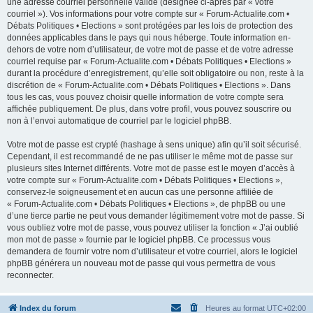
une adresse courriel personnelle valide (désignée ci-après par « votre
courriel »). Vos informations pour votre compte sur « Forum-Actualite.com •
Débats Politiques • Elections » sont protégées par les lois de protection des
données applicables dans le pays qui nous héberge. Toute information en-
dehors de votre nom d’utilisateur, de votre mot de passe et de votre adresse
courriel requise par « Forum-Actualite.com • Débats Politiques • Elections »
durant la procédure d’enregistrement, qu’elle soit obligatoire ou non, reste à la
discrétion de « Forum-Actualite.com • Débats Politiques • Elections ». Dans
tous les cas, vous pouvez choisir quelle information de votre compte sera
affichée publiquement. De plus, dans votre profil, vous pouvez souscrire ou
non à l’envoi automatique de courriel par le logiciel phpBB.
Votre mot de passe est crypté (hashage à sens unique) afin qu’il soit sécurisé.
Cependant, il est recommandé de ne pas utiliser le même mot de passe sur
plusieurs sites Internet différents. Votre mot de passe est le moyen d’accès à
votre compte sur « Forum-Actualite.com • Débats Politiques • Elections »,
conservez-le soigneusement et en aucun cas une personne affiliée de
« Forum-Actualite.com • Débats Politiques • Elections », de phpBB ou une
d’une tierce partie ne peut vous demander légitimement votre mot de passe. Si
vous oubliez votre mot de passe, vous pouvez utiliser la fonction « J’ai oublié
mon mot de passe » fournie par le logiciel phpBB. Ce processus vous
demandera de fournir votre nom d’utilisateur et votre courriel, alors le logiciel
phpBB générera un nouveau mot de passe qui vous permettra de vous
reconnecter.
Index du forum
Heures au format
UTC+02:00