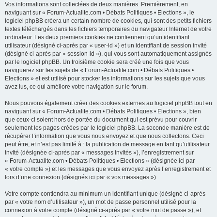
Vos informations sont collectées de deux manières. Premièrement, en
naviguant sur « Forum-Actualite.com • Débats Politiques • Elections », le
logiciel phpBB créera un certain nombre de cookies, qui sont des petits fichiers
textes téléchargés dans les fichiers temporaires du navigateur Internet de votre
ordinateur. Les deux premiers cookies ne contiennent qu’un identifiant
utilisateur (désigné ci-après par « user-id ») et un identifiant de session invité
(désigné ci-après par « session-id »), qui vous sont automatiquement assignés
par le logiciel phpBB. Un troisième cookie sera créé une fois que vous
naviguerez sur les sujets de « Forum-Actualite.com • Débats Politiques •
Elections » et est utilisé pour stocker les informations sur les sujets que vous
avez lus, ce qui améliore votre navigation sur le forum.
Nous pouvons également créer des cookies externes au logiciel phpBB tout en
naviguant sur « Forum-Actualite.com • Débats Politiques • Elections », bien
que ceux-ci soient hors de portée du document qui est prévu pour couvrir
seulement les pages créées par le logiciel phpBB. La seconde manière est de
récupérer l’information que vous nous envoyez et que nous collectons. Ceci
peut être, et n’est pas limité à : la publication de message en tant qu’utilisateur
invité (désignée ci-après par « messages invités »), l’enregistrement sur
« Forum-Actualite.com • Débats Politiques • Elections » (désignée ici par
« votre compte ») et les messages que vous envoyez après l’enregistrement et
lors d’une connexion (désignés ici par « vos messages »).
Votre compte contiendra au minimum un identifiant unique (désigné ci-après
par « votre nom d’utilisateur »), un mot de passe personnel utilisé pour la
connexion à votre compte (désigné ci-après par « votre mot de passe »), et