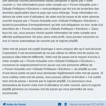
une adresse courriel personnelle valide (désignée ci-après par « votre
courriel »). Vos informations pour votre compte sur « Forum-Actualite.com •
Débats Politiques • Elections » sont protégées par les lois de protection des
données applicables dans le pays qui nous héberge. Toute information en-
dehors de votre nom d’utilisateur, de votre mot de passe et de votre adresse
courriel requise par « Forum-Actualite.com • Débats Politiques • Elections »
durant la procédure d’enregistrement, qu’elle soit obligatoire ou non, reste à la
discrétion de « Forum-Actualite.com • Débats Politiques • Elections ». Dans
tous les cas, vous pouvez choisir quelle information de votre compte sera
affichée publiquement. De plus, dans votre profil, vous pouvez souscrire ou
non à l’envoi automatique de courriel par le logiciel phpBB.
Votre mot de passe est crypté (hashage à sens unique) afin qu’il soit sécurisé.
Cependant, il est recommandé de ne pas utiliser le même mot de passe sur
plusieurs sites Internet différents. Votre mot de passe est le moyen d’accès à
votre compte sur « Forum-Actualite.com • Débats Politiques • Elections »,
conservez-le soigneusement et en aucun cas une personne affiliée de
« Forum-Actualite.com • Débats Politiques • Elections », de phpBB ou une
d’une tierce partie ne peut vous demander légitimement votre mot de passe. Si
vous oubliez votre mot de passe, vous pouvez utiliser la fonction « J’ai oublié
mon mot de passe » fournie par le logiciel phpBB. Ce processus vous
demandera de fournir votre nom d’utilisateur et votre courriel, alors le logiciel
phpBB générera un nouveau mot de passe qui vous permettra de vous
reconnecter.
Index du forum
Heures au format
UTC+02:00