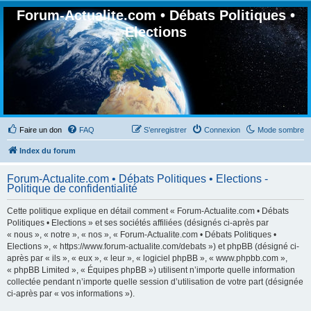
Forum-Actualite.com • Débats Politiques •
Elections
Faire un don
FAQ
S’enregistrer
Connexion
Mode sombre
Index du forum
Forum-Actualite.com • Débats Politiques • Elections -
Politique de confidentialité
Cette politique explique en détail comment « Forum-Actualite.com • Débats
Politiques • Elections » et ses sociétés affiliées (désignés ci-après par
« nous », « notre », « nos », « Forum-Actualite.com • Débats Politiques •
Elections », « https://www.forum-actualite.com/debats ») et phpBB (désigné ci-
après par « ils », « eux », « leur », « logiciel phpBB », « www.phpbb.com »,
« phpBB Limited », « Équipes phpBB ») utilisent n’importe quelle information
collectée pendant n’importe quelle session d’utilisation de votre part (désignée
ci-après par « vos informations »).