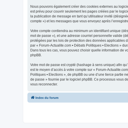
Nous pouvons également créer des cookies externes au logiciel
est prévu pour couvrir seulement les pages créées par le logici
la publication de message en tant qu’utilisateur invité (désigné
compte ») et les messages que vous envoyez après l’enregistre
Votre compte contiendra au minimum un identifiant unique (dési
mot de passe »), et une adresse courriel personnelle valide (dé
protégées par les lois de protection des données applicables d
par « Forum-Actualite.com • Débats Politiques • Elections » dura
Dans tous les cas, vous pouvez choisir quelle information de vo
phpBB.
Votre mot de passe est crypté (hashage à sens unique) afin qu’i
est le moyen d’accès à votre compte sur « Forum-Actualite.com
Politiques • Elections », de phpBB ou une d’une tierce partie 
de passe » fournie par le logiciel phpBB. Ce processus vous de
vous reconnecter.
Index du forum