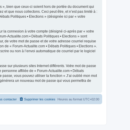
s », bien que ceux-ci soient hors de portée du document qui
t que nous collectons. Ceci peut être, et n’est pas limité à :
ébats Politiques • Elections » (désignée ici par « votre
ur la connexion à votre compte (désigné ci-après par « votre
rum-Actualite.com • Débats Politiques • Elections » sont
r, de votre mot de passe et de votre adresse courriel requise
ion de « Forum-Actualite.com • Débats Politiques • Elections ».
crire ou non à l’envoi automatique de courriel par le logiciel
se sur plusieurs sites Internet différents. Votre mot de passe
e personne affiliée de « Forum-Actualite.com • Débats
 passe, vous pouvez utiliser la fonction « J’ai oublié mon mot
pBB générera un nouveau mot de passe qui vous permettra de
s contacter
Supprimer les cookies
Heures au format
UTC+02:00