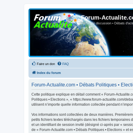
Forum-Actualite.c
Forum de discussion • Débats d'actua
Faire un don
FAQ
Index du forum
Forum-Actualite.com • Débats Politiques • Electio
Cette politique explique en détail comment « Forum-Actualite.co
Politiques • Elections », « https://www.forum-actualite.com/deb
utilisent n’importe quelle information collectée pendant n’import
Vos informations sont collectées de deux manières. Premièremen
petits fichiers textes téléchargés dans les fichiers temporaires 
et un identifiant de session invité (désigné ci-après par « ses
de « Forum-Actualite.com • Débats Politiques • Elections » et est