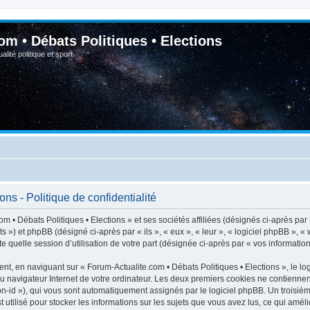
om • Débats Politiques • Elections
lité politique et sport
ns - Politique de confidentialité
m • Débats Politiques • Elections » et ses sociétés affiliées (désignés ci-après par
ats ») et phpBB (désigné ci-après par « ils », « eux », « leur », « logiciel phpBB 
e quelle session d’utilisation de votre part (désignée ci-après par « vos information
t, en naviguant sur « Forum-Actualite.com • Débats Politiques • Elections », le lo
du navigateur Internet de votre ordinateur. Les deux premiers cookies ne contiennent 
sion-id »), qui vous sont automatiquement assignés par le logiciel phpBB. Un troisiè
 utilisé pour stocker les informations sur les sujets que vous avez lus, ce qui améli