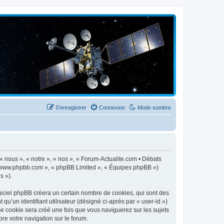
S’enregistrer
Connexion
Mode sombre
 « nous », « notre », « nos », « Forum-Actualite.com • Débats
», « www.phpbb.com », « phpBB Limited », « Équipes phpBB »)
s »).
giciel phpBB créera un certain nombre de cookies, qui sont des
qu’un identifiant utilisateur (désigné ci-après par « user-id »)
me cookie sera créé une fois que vous naviguerez sur les sujets
ore votre navigation sur le forum.