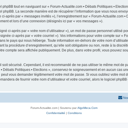
 phpBB tout en naviguant sur « Forum-Actualite.com • Débats Politiques • Election
el phpBB. La seconde manière est de récupérer l’information que vous nous envoyez e
e ci-après par « messages invités »), l’enregistrement sur « Forum-Actualite.com • D
ment et lors d’une connexion (désignés ici par « vos messages »).
gné ci-après par « votre nom d’utilisateur »), un mot de passe personnel utilisé po
signée ci-après par « votre courriel »). Vos informations pour votre compte sur « Fo
ans le pays qui nous héberge. Toute information en-dehors de votre nom d’utilisateu
nt la procédure d’enregistrement, qu’elle soit obligatoire ou non, reste à la discrét
tre compte sera affichée publiquement. De plus, dans votre profil, vous pouvez sous
l soit sécurisé. Cependant, il est recommandé de ne pas utiliser le même mot de pas
 • Débats Politiques • Elections », conservez-le soigneusement et en aucun cas un
ne peut vous demander légitimement votre mot de passe. Si vous oubliez votre mot de
mandera de fournir votre nom d’utilisateur et votre courriel, alors le logiciel ph
Nou
Forum-Actualite.com | Soutenu par
AlgoMeca.Com
Confidentialité
|
Conditions