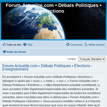
Forum-Actualite.com • Débats Politiques •
Elections
Faire un don
FAQ
Connexion
Mode sombre
Index du forum
Langue :
Forum-Actualite.com • Débats Politiques • Elections -
Enregistrement
En accédant à « Forum-Actualite.com • Débats Politiques • Elections »
(désigné ci-après par « nous », « notre », « nos », « Forum-Actualite.com •
Débats Politiques • Elections », « https://www.forum-actualite.com/debats »),
vous acceptez d’être légalement responsable des conditions suivantes. Si
vous n’acceptez pas d’être légalement responsable de toutes les conditions
suivantes, alors n’accédez pas et/ou n’utilisez pas « Forum-Actualite.com •
Débats Politiques • Elections ». Nous pouvons modifier celles-ci à n’importe
quel moment et nous ferons tout pour que vous en soyez informé, bien qu’il