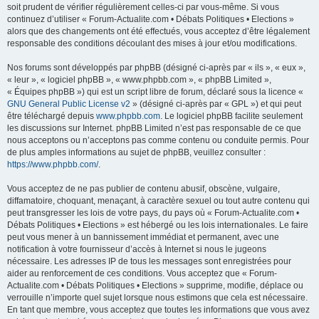
soit prudent de vérifier régulièrement celles-ci par vous-même. Si vous
continuez d’utiliser « Forum-Actualite.com • Débats Politiques • Elections »
alors que des changements ont été effectués, vous acceptez d’être légalement
responsable des conditions découlant des mises à jour et/ou modifications.
Nos forums sont développés par phpBB (désigné ci-après par « ils », « eux »,
« leur », « logiciel phpBB », « www.phpbb.com », « phpBB Limited »,
« Équipes phpBB ») qui est un script libre de forum, déclaré sous la licence «
GNU General Public License v2
» (désigné ci-après par « GPL ») et qui peut
être téléchargé depuis
www.phpbb.com
. Le logiciel phpBB facilite seulement
les discussions sur Internet. phpBB Limited n’est pas responsable de ce que
nous acceptons ou n’acceptons pas comme contenu ou conduite permis. Pour
de plus amples informations au sujet de phpBB, veuillez consulter :
https://www.phpbb.com/
.
Vous acceptez de ne pas publier de contenu abusif, obscène, vulgaire,
diffamatoire, choquant, menaçant, à caractère sexuel ou tout autre contenu qui
peut transgresser les lois de votre pays, du pays où « Forum-Actualite.com •
Débats Politiques • Elections » est hébergé ou les lois internationales. Le faire
peut vous mener à un bannissement immédiat et permanent, avec une
notification à votre fournisseur d’accès à Internet si nous le jugeons
nécessaire. Les adresses IP de tous les messages sont enregistrées pour
aider au renforcement de ces conditions. Vous acceptez que « Forum-
Actualite.com • Débats Politiques • Elections » supprime, modifie, déplace ou
verrouille n’importe quel sujet lorsque nous estimons que cela est nécessaire.
En tant que membre, vous acceptez que toutes les informations que vous avez