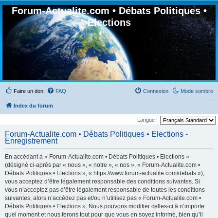
Forum-Actualite.com • Débats Politiques •
Elections
Faire un don
FAQ
Connexion
Mode sombre
Index du forum
Langue :
Forum-Actualite.com • Débats Politiques • Elections -
Enregistrement
En accédant à « Forum-Actualite.com • Débats Politiques • Elections »
(désigné ci-après par « nous », « notre », « nos », « Forum-Actualite.com •
Débats Politiques • Elections », « https://www.forum-actualite.com/debats »),
vous acceptez d’être légalement responsable des conditions suivantes. Si
vous n’acceptez pas d’être légalement responsable de toutes les conditions
suivantes, alors n’accédez pas et/ou n’utilisez pas « Forum-Actualite.com •
Débats Politiques • Elections ». Nous pouvons modifier celles-ci à n’importe
quel moment et nous ferons tout pour que vous en soyez informé, bien qu’il