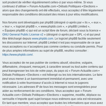
soit prudent de vérifier régulièrement celles-ci par vous-même. Si vous
continuez d’utiliser « Forum-Actualite.com • Débats Politiques • Elections »
alors que des changements ont été effectués, vous acceptez d’être légalement
responsable des conditions découlant des mises à jour et/ou modifications.
Nos forums sont développés par phpBB (désigné ci-après par « ils », « eux »,
« leur », « logiciel phpBB », « www.phpbb.com », « phpBB Limited »,
« Équipes phpBB ») qui est un script libre de forum, déclaré sous la licence «
GNU General Public License v2
» (désigné ci-après par « GPL ») et qui peut
être téléchargé depuis
www.phpbb.com
. Le logiciel phpBB facilite seulement
les discussions sur Internet. phpBB Limited n’est pas responsable de ce que
nous acceptons ou n’acceptons pas comme contenu ou conduite permis. Pour
de plus amples informations au sujet de phpBB, veuillez consulter :
https://www.phpbb.com/
.
Vous acceptez de ne pas publier de contenu abusif, obscène, vulgaire,
diffamatoire, choquant, menaçant, à caractère sexuel ou tout autre contenu qui
peut transgresser les lois de votre pays, du pays où « Forum-Actualite.com •
Débats Politiques • Elections » est hébergé ou les lois internationales. Le faire
peut vous mener à un bannissement immédiat et permanent, avec une
notification à votre fournisseur d’accès à Internet si nous le jugeons
nécessaire. Les adresses IP de tous les messages sont enregistrées pour
aider au renforcement de ces conditions. Vous acceptez que « Forum-
Actualite.com • Débats Politiques • Elections » supprime, modifie, déplace ou
verrouille n’importe quel sujet lorsque nous estimons que cela est nécessaire.
En tant que membre, vous acceptez que toutes les informations que vous avez