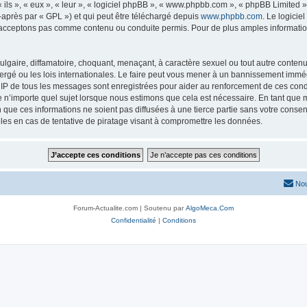
ls », « eux », « leur », « logiciel phpBB », « www.phpbb.com », « phpBB Limited »,
-après par « GPL ») et qui peut être téléchargé depuis
www.phpbb.com
. Le logicie
acceptons pas comme contenu ou conduite permis. Pour de plus amples informations
lgaire, diffamatoire, choquant, menaçant, à caractère sexuel ou tout autre contenu 
ergé ou les lois internationales. Le faire peut vous mener à un bannissement imméd
s IP de tous les messages sont enregistrées pour aider au renforcement de ces con
lle n’importe quel sujet lorsque nous estimons que cela est nécessaire. En tant qu
que ces informations ne soient pas diffusées à une tierce partie sans votre consen
es en cas de tentative de piratage visant à compromettre les données.
Nou
Forum-Actualite.com | Soutenu par
AlgoMeca.Com
Confidentialité
|
Conditions