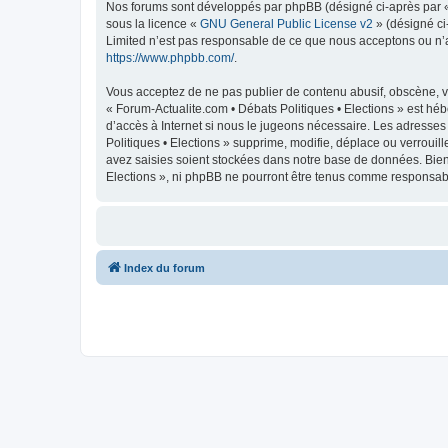
Nos forums sont développés par phpBB (désigné ci-après par « i
sous la licence «
GNU General Public License v2
» (désigné ci
Limited n’est pas responsable de ce que nous acceptons ou n’
https://www.phpbb.com/
.
Vous acceptez de ne pas publier de contenu abusif, obscène, vu
« Forum-Actualite.com • Débats Politiques • Elections » est héb
d’accès à Internet si nous le jugeons nécessaire. Les adresse
Politiques • Elections » supprime, modifie, déplace ou verroui
avez saisies soient stockées dans notre base de données. Bien 
Elections », ni phpBB ne pourront être tenus comme responsabl
Index du forum