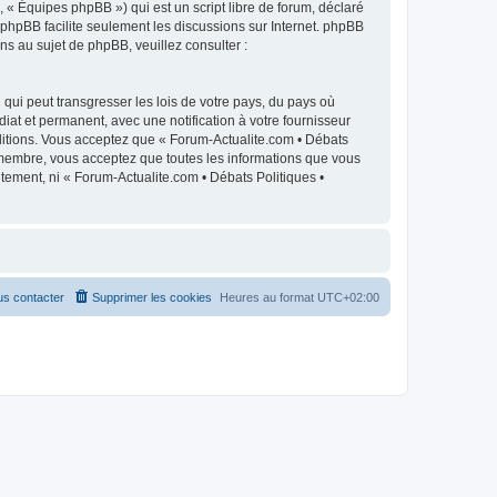
 « Équipes phpBB ») qui est un script libre de forum, déclaré
l phpBB facilite seulement les discussions sur Internet. phpBB
 au sujet de phpBB, veuillez consulter :
qui peut transgresser les lois de votre pays, du pays où
iat et permanent, avec une notification à votre fournisseur
ditions. Vous acceptez que « Forum-Actualite.com • Débats
e membre, vous acceptez que toutes les informations que vous
tement, ni « Forum-Actualite.com • Débats Politiques •
s contacter
Supprimer les cookies
Heures au format
UTC+02:00