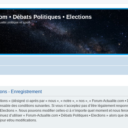
om • Débats Politiques • Elections
lité politique et sport
ions - Enregistrement
ions » (désigné ci-après par « nous », « notre », « nos », « Forum-Actualite.com • D
nsable des conditions suivantes. Si vous n’acceptez pas d’être légalement respons
• Elections ». Nous pouvons modifier celles-ci à n’importe quel moment et nous feron
inuez d’utiliser « Forum-Actualite.com • Débats Politiques • Elections » alors que 
our et/ou modifications.