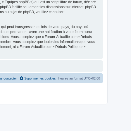
 « Équipes phpBB ») qui est un script libre de forum, déclaré
l phpBB facilite seulement les discussions sur Internet. phpBB
 au sujet de phpBB, veuillez consulter :
qui peut transgresser les lois de votre pays, du pays où
iat et permanent, avec une notification à votre fournisseur
ditions. Vous acceptez que « Forum-Actualite.com • Débats
e membre, vous acceptez que toutes les informations que vous
tement, ni « Forum-Actualite.com • Débats Politiques •
s contacter
Supprimer les cookies
Heures au format
UTC+02:00