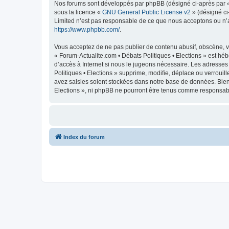
Nos forums sont développés par phpBB (désigné ci-après par « i
sous la licence «
GNU General Public License v2
» (désigné ci
Limited n’est pas responsable de ce que nous acceptons ou n’
https://www.phpbb.com/
.
Vous acceptez de ne pas publier de contenu abusif, obscène, vu
« Forum-Actualite.com • Débats Politiques • Elections » est héb
d’accès à Internet si nous le jugeons nécessaire. Les adresse
Politiques • Elections » supprime, modifie, déplace ou verroui
avez saisies soient stockées dans notre base de données. Bien 
Elections », ni phpBB ne pourront être tenus comme responsabl
Index du forum