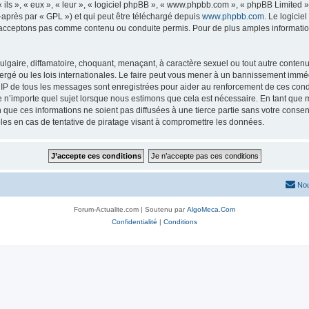
ls », « eux », « leur », « logiciel phpBB », « www.phpbb.com », « phpBB Limited »,
-après par « GPL ») et qui peut être téléchargé depuis
www.phpbb.com
. Le logicie
acceptons pas comme contenu ou conduite permis. Pour de plus amples informations
lgaire, diffamatoire, choquant, menaçant, à caractère sexuel ou tout autre contenu 
ergé ou les lois internationales. Le faire peut vous mener à un bannissement imméd
s IP de tous les messages sont enregistrées pour aider au renforcement de ces con
lle n’importe quel sujet lorsque nous estimons que cela est nécessaire. En tant qu
que ces informations ne soient pas diffusées à une tierce partie sans votre consen
es en cas de tentative de piratage visant à compromettre les données.
Nou
Forum-Actualite.com | Soutenu par
AlgoMeca.Com
Confidentialité
|
Conditions