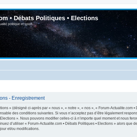
om • Débats Politiques • Elections
lité politique et sport
ions - Enregistrement
ions » (désigné ci-après par « nous », « notre », « nos », « Forum-Actualite.com • D
nsable des conditions suivantes. Si vous n’acceptez pas d’être légalement respons
• Elections ». Nous pouvons modifier celles-ci à n’importe quel moment et nous feron
inuez d’utiliser « Forum-Actualite.com • Débats Politiques • Elections » alors que 
our et/ou modifications.