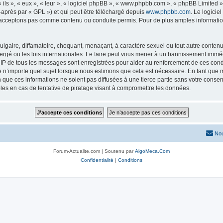
ls », « eux », « leur », « logiciel phpBB », « www.phpbb.com », « phpBB Limited »,
-après par « GPL ») et qui peut être téléchargé depuis
www.phpbb.com
. Le logicie
acceptons pas comme contenu ou conduite permis. Pour de plus amples informations
lgaire, diffamatoire, choquant, menaçant, à caractère sexuel ou tout autre contenu 
ergé ou les lois internationales. Le faire peut vous mener à un bannissement imméd
s IP de tous les messages sont enregistrées pour aider au renforcement de ces con
lle n’importe quel sujet lorsque nous estimons que cela est nécessaire. En tant qu
que ces informations ne soient pas diffusées à une tierce partie sans votre consen
es en cas de tentative de piratage visant à compromettre les données.
Nou
Forum-Actualite.com | Soutenu par
AlgoMeca.Com
Confidentialité
|
Conditions