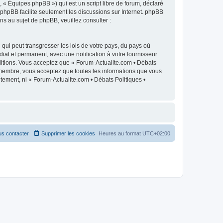
 « Équipes phpBB ») qui est un script libre de forum, déclaré
l phpBB facilite seulement les discussions sur Internet. phpBB
 au sujet de phpBB, veuillez consulter :
qui peut transgresser les lois de votre pays, du pays où
iat et permanent, avec une notification à votre fournisseur
ditions. Vous acceptez que « Forum-Actualite.com • Débats
e membre, vous acceptez que toutes les informations que vous
tement, ni « Forum-Actualite.com • Débats Politiques •
s contacter
Supprimer les cookies
Heures au format
UTC+02:00