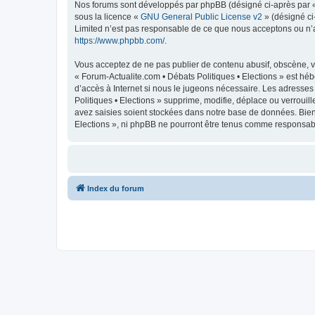
Nos forums sont développés par phpBB (désigné ci-après par « i
sous la licence «
GNU General Public License v2
» (désigné ci
Limited n’est pas responsable de ce que nous acceptons ou n’
https://www.phpbb.com/
.
Vous acceptez de ne pas publier de contenu abusif, obscène, vu
« Forum-Actualite.com • Débats Politiques • Elections » est héb
d’accès à Internet si nous le jugeons nécessaire. Les adresse
Politiques • Elections » supprime, modifie, déplace ou verroui
avez saisies soient stockées dans notre base de données. Bien 
Elections », ni phpBB ne pourront être tenus comme responsabl
Index du forum