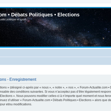
om • Débats Politiques • Elections
lité politique et sport
ions - Enregistrement
ions » (désigné ci-après par « nous », « notre », « nos », « Forum-Actualite.com • D
nsable des conditions suivantes. Si vous n’acceptez pas d’être légalement respons
• Elections ». Nous pouvons modifier celles-ci à n’importe quel moment et nous feron
inuez d’utiliser « Forum-Actualite.com • Débats Politiques • Elections » alors que 
our et/ou modifications.