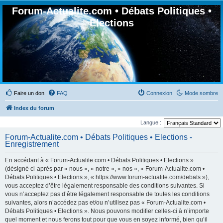
Forum-Actualite.com • Débats Politiques •
Elections
Faire un don
FAQ
Connexion
Mode sombre
Index du forum
Langue :
Forum-Actualite.com • Débats Politiques • Elections -
Enregistrement
En accédant à « Forum-Actualite.com • Débats Politiques • Elections »
(désigné ci-après par « nous », « notre », « nos », « Forum-Actualite.com •
Débats Politiques • Elections », « https://www.forum-actualite.com/debats »),
vous acceptez d’être légalement responsable des conditions suivantes. Si
vous n’acceptez pas d’être légalement responsable de toutes les conditions
suivantes, alors n’accédez pas et/ou n’utilisez pas « Forum-Actualite.com •
Débats Politiques • Elections ». Nous pouvons modifier celles-ci à n’importe
quel moment et nous ferons tout pour que vous en soyez informé, bien qu’il