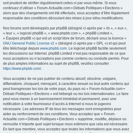
soit prudent de vérifier régulièrement celles-ci par vous-même. Si vous
continuez d’utiliser « Forum-Actualite.com • Débats Politiques • Elections »
alors que des changements ont été effectués, vous acceptez d’être légalement
responsable des conditions découlant des mises à jour et/ou modifications.
Nos forums sont développés par phpBB (désigné ci-après par « ils », « eux »,
« leur », « logiciel phpBB », « www.phpbb.com », « phpBB Limited »,
« Équipes phpBB ») qui est un script libre de forum, déclaré sous la licence «
GNU General Public License v2
» (désigné ci-après par « GPL ») et qui peut
être téléchargé depuis
www.phpbb.com
. Le logiciel phpBB facilite seulement
les discussions sur Internet. phpBB Limited n’est pas responsable de ce que
nous acceptons ou n’acceptons pas comme contenu ou conduite permis. Pour
de plus amples informations au sujet de phpBB, veuillez consulter :
https://www.phpbb.com/
.
Vous acceptez de ne pas publier de contenu abusif, obscène, vulgaire,
diffamatoire, choquant, menaçant, à caractère sexuel ou tout autre contenu qui
peut transgresser les lois de votre pays, du pays où « Forum-Actualite.com •
Débats Politiques • Elections » est hébergé ou les lois internationales. Le faire
peut vous mener à un bannissement immédiat et permanent, avec une
notification à votre fournisseur d’accès à Internet si nous le jugeons
nécessaire. Les adresses IP de tous les messages sont enregistrées pour
aider au renforcement de ces conditions. Vous acceptez que « Forum-
Actualite.com • Débats Politiques • Elections » supprime, modifie, déplace ou
verrouille n’importe quel sujet lorsque nous estimons que cela est nécessaire.
En tant que membre, vous acceptez que toutes les informations que vous avez