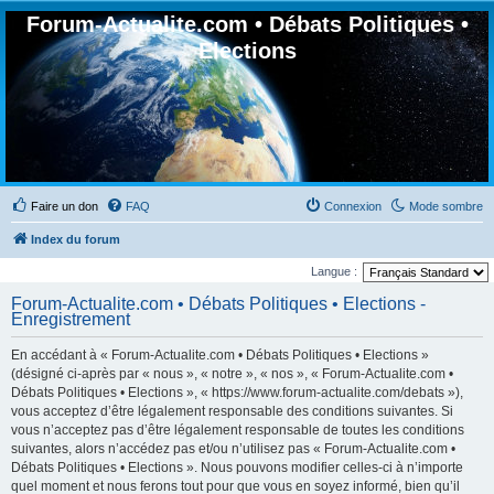
Forum-Actualite.com • Débats Politiques •
Elections
Faire un don
FAQ
Connexion
Mode sombre
Index du forum
Langue :
Forum-Actualite.com • Débats Politiques • Elections -
Enregistrement
En accédant à « Forum-Actualite.com • Débats Politiques • Elections »
(désigné ci-après par « nous », « notre », « nos », « Forum-Actualite.com •
Débats Politiques • Elections », « https://www.forum-actualite.com/debats »),
vous acceptez d’être légalement responsable des conditions suivantes. Si
vous n’acceptez pas d’être légalement responsable de toutes les conditions
suivantes, alors n’accédez pas et/ou n’utilisez pas « Forum-Actualite.com •
Débats Politiques • Elections ». Nous pouvons modifier celles-ci à n’importe
quel moment et nous ferons tout pour que vous en soyez informé, bien qu’il