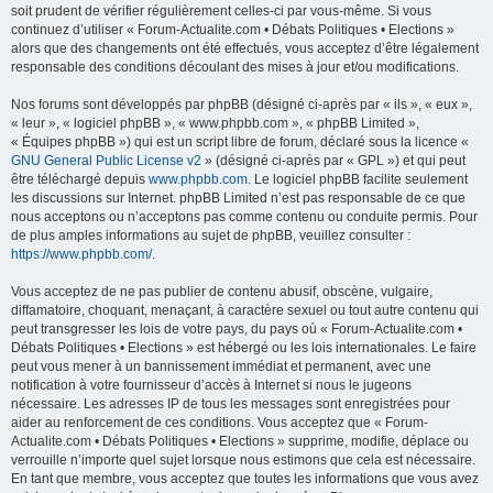
soit prudent de vérifier régulièrement celles-ci par vous-même. Si vous
continuez d’utiliser « Forum-Actualite.com • Débats Politiques • Elections »
alors que des changements ont été effectués, vous acceptez d’être légalement
responsable des conditions découlant des mises à jour et/ou modifications.
Nos forums sont développés par phpBB (désigné ci-après par « ils », « eux »,
« leur », « logiciel phpBB », « www.phpbb.com », « phpBB Limited »,
« Équipes phpBB ») qui est un script libre de forum, déclaré sous la licence «
GNU General Public License v2
» (désigné ci-après par « GPL ») et qui peut
être téléchargé depuis
www.phpbb.com
. Le logiciel phpBB facilite seulement
les discussions sur Internet. phpBB Limited n’est pas responsable de ce que
nous acceptons ou n’acceptons pas comme contenu ou conduite permis. Pour
de plus amples informations au sujet de phpBB, veuillez consulter :
https://www.phpbb.com/
.
Vous acceptez de ne pas publier de contenu abusif, obscène, vulgaire,
diffamatoire, choquant, menaçant, à caractère sexuel ou tout autre contenu qui
peut transgresser les lois de votre pays, du pays où « Forum-Actualite.com •
Débats Politiques • Elections » est hébergé ou les lois internationales. Le faire
peut vous mener à un bannissement immédiat et permanent, avec une
notification à votre fournisseur d’accès à Internet si nous le jugeons
nécessaire. Les adresses IP de tous les messages sont enregistrées pour
aider au renforcement de ces conditions. Vous acceptez que « Forum-
Actualite.com • Débats Politiques • Elections » supprime, modifie, déplace ou
verrouille n’importe quel sujet lorsque nous estimons que cela est nécessaire.
En tant que membre, vous acceptez que toutes les informations que vous avez