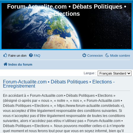
Forum-Actualite.com • Débats Politiques •
Elections
Faire un don
FAQ
Connexion
Mode sombre
Index du forum
Langue :
Forum-Actualite.com • Débats Politiques • Elections -
Enregistrement
En accédant à « Forum-Actualite.com • Débats Politiques • Elections »
(désigné ci-après par « nous », « notre », « nos », « Forum-Actualite.com •
Débats Politiques • Elections », « https://www.forum-actualite.com/debats »),
vous acceptez d’être légalement responsable des conditions suivantes. Si
vous n’acceptez pas d’être légalement responsable de toutes les conditions
suivantes, alors n’accédez pas et/ou n’utilisez pas « Forum-Actualite.com •
Débats Politiques • Elections ». Nous pouvons modifier celles-ci à n’importe
quel moment et nous ferons tout pour que vous en soyez informé, bien qu’il