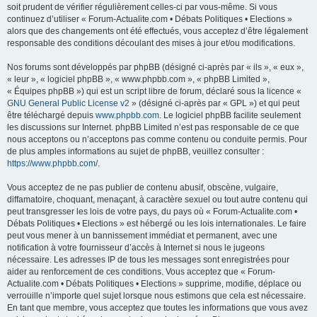
soit prudent de vérifier régulièrement celles-ci par vous-même. Si vous
continuez d’utiliser « Forum-Actualite.com • Débats Politiques • Elections »
alors que des changements ont été effectués, vous acceptez d’être légalement
responsable des conditions découlant des mises à jour et/ou modifications.
Nos forums sont développés par phpBB (désigné ci-après par « ils », « eux »,
« leur », « logiciel phpBB », « www.phpbb.com », « phpBB Limited »,
« Équipes phpBB ») qui est un script libre de forum, déclaré sous la licence «
GNU General Public License v2
» (désigné ci-après par « GPL ») et qui peut
être téléchargé depuis
www.phpbb.com
. Le logiciel phpBB facilite seulement
les discussions sur Internet. phpBB Limited n’est pas responsable de ce que
nous acceptons ou n’acceptons pas comme contenu ou conduite permis. Pour
de plus amples informations au sujet de phpBB, veuillez consulter :
https://www.phpbb.com/
.
Vous acceptez de ne pas publier de contenu abusif, obscène, vulgaire,
diffamatoire, choquant, menaçant, à caractère sexuel ou tout autre contenu qui
peut transgresser les lois de votre pays, du pays où « Forum-Actualite.com •
Débats Politiques • Elections » est hébergé ou les lois internationales. Le faire
peut vous mener à un bannissement immédiat et permanent, avec une
notification à votre fournisseur d’accès à Internet si nous le jugeons
nécessaire. Les adresses IP de tous les messages sont enregistrées pour
aider au renforcement de ces conditions. Vous acceptez que « Forum-
Actualite.com • Débats Politiques • Elections » supprime, modifie, déplace ou
verrouille n’importe quel sujet lorsque nous estimons que cela est nécessaire.
En tant que membre, vous acceptez que toutes les informations que vous avez