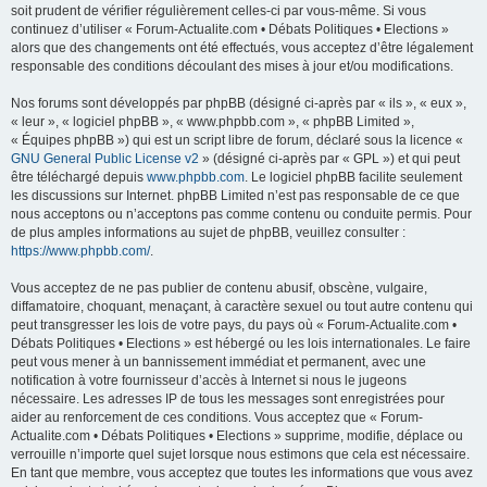
soit prudent de vérifier régulièrement celles-ci par vous-même. Si vous
continuez d’utiliser « Forum-Actualite.com • Débats Politiques • Elections »
alors que des changements ont été effectués, vous acceptez d’être légalement
responsable des conditions découlant des mises à jour et/ou modifications.
Nos forums sont développés par phpBB (désigné ci-après par « ils », « eux »,
« leur », « logiciel phpBB », « www.phpbb.com », « phpBB Limited »,
« Équipes phpBB ») qui est un script libre de forum, déclaré sous la licence «
GNU General Public License v2
» (désigné ci-après par « GPL ») et qui peut
être téléchargé depuis
www.phpbb.com
. Le logiciel phpBB facilite seulement
les discussions sur Internet. phpBB Limited n’est pas responsable de ce que
nous acceptons ou n’acceptons pas comme contenu ou conduite permis. Pour
de plus amples informations au sujet de phpBB, veuillez consulter :
https://www.phpbb.com/
.
Vous acceptez de ne pas publier de contenu abusif, obscène, vulgaire,
diffamatoire, choquant, menaçant, à caractère sexuel ou tout autre contenu qui
peut transgresser les lois de votre pays, du pays où « Forum-Actualite.com •
Débats Politiques • Elections » est hébergé ou les lois internationales. Le faire
peut vous mener à un bannissement immédiat et permanent, avec une
notification à votre fournisseur d’accès à Internet si nous le jugeons
nécessaire. Les adresses IP de tous les messages sont enregistrées pour
aider au renforcement de ces conditions. Vous acceptez que « Forum-
Actualite.com • Débats Politiques • Elections » supprime, modifie, déplace ou
verrouille n’importe quel sujet lorsque nous estimons que cela est nécessaire.
En tant que membre, vous acceptez que toutes les informations que vous avez