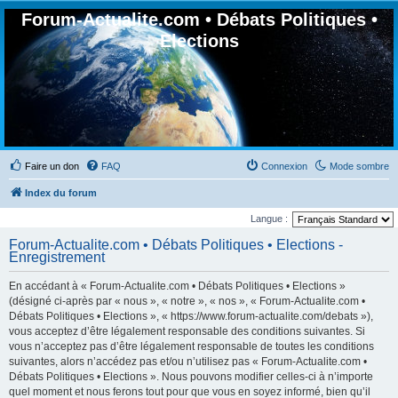
Forum-Actualite.com • Débats Politiques •
Elections
Faire un don
FAQ
Connexion
Mode sombre
Index du forum
Langue :
Forum-Actualite.com • Débats Politiques • Elections -
Enregistrement
En accédant à « Forum-Actualite.com • Débats Politiques • Elections »
(désigné ci-après par « nous », « notre », « nos », « Forum-Actualite.com •
Débats Politiques • Elections », « https://www.forum-actualite.com/debats »),
vous acceptez d’être légalement responsable des conditions suivantes. Si
vous n’acceptez pas d’être légalement responsable de toutes les conditions
suivantes, alors n’accédez pas et/ou n’utilisez pas « Forum-Actualite.com •
Débats Politiques • Elections ». Nous pouvons modifier celles-ci à n’importe
quel moment et nous ferons tout pour que vous en soyez informé, bien qu’il