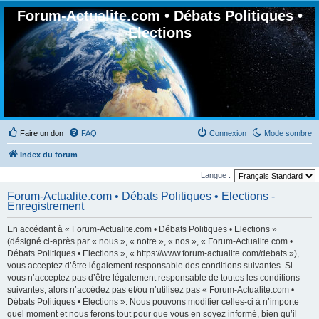
Forum-Actualite.com • Débats Politiques •
Elections
Faire un don
FAQ
Connexion
Mode sombre
Index du forum
Langue :
Forum-Actualite.com • Débats Politiques • Elections -
Enregistrement
En accédant à « Forum-Actualite.com • Débats Politiques • Elections »
(désigné ci-après par « nous », « notre », « nos », « Forum-Actualite.com •
Débats Politiques • Elections », « https://www.forum-actualite.com/debats »),
vous acceptez d’être légalement responsable des conditions suivantes. Si
vous n’acceptez pas d’être légalement responsable de toutes les conditions
suivantes, alors n’accédez pas et/ou n’utilisez pas « Forum-Actualite.com •
Débats Politiques • Elections ». Nous pouvons modifier celles-ci à n’importe
quel moment et nous ferons tout pour que vous en soyez informé, bien qu’il