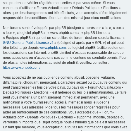
soit prudent de vérifier régulièrement celles-ci par vous-même. Si vous
continuez d’utiliser « Forum-Actualite.com • Débats Politiques • Elections »
alors que des changements ont été effectués, vous acceptez d’être légalement
responsable des conditions découlant des mises à jour et/ou modifications.
Nos forums sont développés par phpBB (désigné ci-après par « ils », « eux »,
« leur », « logiciel phpBB », « www.phpbb.com », « phpBB Limited »,
« Équipes phpBB ») qui est un script libre de forum, déclaré sous la licence «
GNU General Public License v2
» (désigné ci-après par « GPL ») et qui peut
être téléchargé depuis
www.phpbb.com
. Le logiciel phpBB facilite seulement
les discussions sur Internet. phpBB Limited n’est pas responsable de ce que
nous acceptons ou n’acceptons pas comme contenu ou conduite permis. Pour
de plus amples informations au sujet de phpBB, veuillez consulter :
https://www.phpbb.com/
.
Vous acceptez de ne pas publier de contenu abusif, obscène, vulgaire,
diffamatoire, choquant, menaçant, à caractère sexuel ou tout autre contenu qui
peut transgresser les lois de votre pays, du pays où « Forum-Actualite.com •
Débats Politiques • Elections » est hébergé ou les lois internationales. Le faire
peut vous mener à un bannissement immédiat et permanent, avec une
notification à votre fournisseur d’accès à Internet si nous le jugeons
nécessaire. Les adresses IP de tous les messages sont enregistrées pour
aider au renforcement de ces conditions. Vous acceptez que « Forum-
Actualite.com • Débats Politiques • Elections » supprime, modifie, déplace ou
verrouille n’importe quel sujet lorsque nous estimons que cela est nécessaire.
En tant que membre, vous acceptez que toutes les informations que vous avez