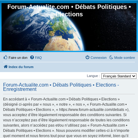
Forum-Actualite.com • Débats Politiques •
Elections
Faire un don
FAQ
Connexion
Mode sombre
Index du forum
Langue :
Forum-Actualite.com • Débats Politiques • Elections -
Enregistrement
En accédant à « Forum-Actualite.com • Débats Politiques • Elections »
(désigné ci-après par « nous », « notre », « nos », « Forum-Actualite.com •
Débats Politiques • Elections », « https://www.forum-actualite.com/debats »),
vous acceptez d’être légalement responsable des conditions suivantes. Si
vous n’acceptez pas d’être légalement responsable de toutes les conditions
suivantes, alors n’accédez pas et/ou n’utilisez pas « Forum-Actualite.com •
Débats Politiques • Elections ». Nous pouvons modifier celles-ci à n’importe
quel moment et nous ferons tout pour que vous en soyez informé, bien qu’il