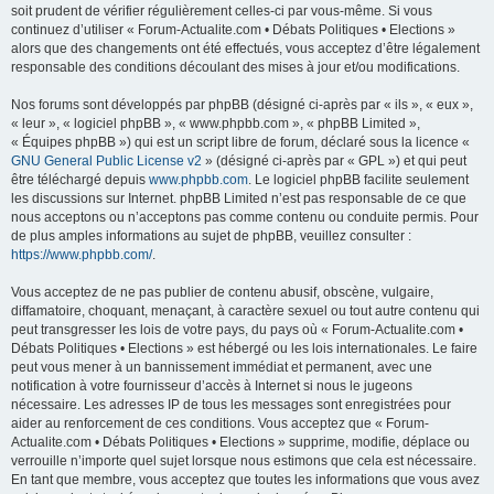
soit prudent de vérifier régulièrement celles-ci par vous-même. Si vous
continuez d’utiliser « Forum-Actualite.com • Débats Politiques • Elections »
alors que des changements ont été effectués, vous acceptez d’être légalement
responsable des conditions découlant des mises à jour et/ou modifications.
Nos forums sont développés par phpBB (désigné ci-après par « ils », « eux »,
« leur », « logiciel phpBB », « www.phpbb.com », « phpBB Limited »,
« Équipes phpBB ») qui est un script libre de forum, déclaré sous la licence «
GNU General Public License v2
» (désigné ci-après par « GPL ») et qui peut
être téléchargé depuis
www.phpbb.com
. Le logiciel phpBB facilite seulement
les discussions sur Internet. phpBB Limited n’est pas responsable de ce que
nous acceptons ou n’acceptons pas comme contenu ou conduite permis. Pour
de plus amples informations au sujet de phpBB, veuillez consulter :
https://www.phpbb.com/
.
Vous acceptez de ne pas publier de contenu abusif, obscène, vulgaire,
diffamatoire, choquant, menaçant, à caractère sexuel ou tout autre contenu qui
peut transgresser les lois de votre pays, du pays où « Forum-Actualite.com •
Débats Politiques • Elections » est hébergé ou les lois internationales. Le faire
peut vous mener à un bannissement immédiat et permanent, avec une
notification à votre fournisseur d’accès à Internet si nous le jugeons
nécessaire. Les adresses IP de tous les messages sont enregistrées pour
aider au renforcement de ces conditions. Vous acceptez que « Forum-
Actualite.com • Débats Politiques • Elections » supprime, modifie, déplace ou
verrouille n’importe quel sujet lorsque nous estimons que cela est nécessaire.
En tant que membre, vous acceptez que toutes les informations que vous avez