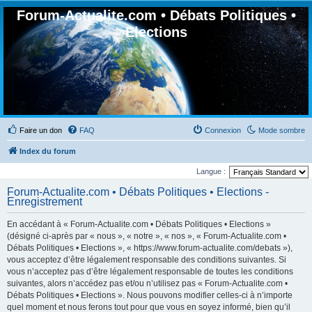
Forum-Actualite.com • Débats Politiques •
Elections
Faire un don
FAQ
Connexion
Mode sombre
Index du forum
Langue :
Forum-Actualite.com • Débats Politiques • Elections -
Enregistrement
En accédant à « Forum-Actualite.com • Débats Politiques • Elections »
(désigné ci-après par « nous », « notre », « nos », « Forum-Actualite.com •
Débats Politiques • Elections », « https://www.forum-actualite.com/debats »),
vous acceptez d’être légalement responsable des conditions suivantes. Si
vous n’acceptez pas d’être légalement responsable de toutes les conditions
suivantes, alors n’accédez pas et/ou n’utilisez pas « Forum-Actualite.com •
Débats Politiques • Elections ». Nous pouvons modifier celles-ci à n’importe
quel moment et nous ferons tout pour que vous en soyez informé, bien qu’il