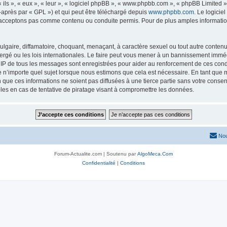
ls », « eux », « leur », « logiciel phpBB », « www.phpbb.com », « phpBB Limited »,
-après par « GPL ») et qui peut être téléchargé depuis
www.phpbb.com
. Le logicie
acceptons pas comme contenu ou conduite permis. Pour de plus amples informations
lgaire, diffamatoire, choquant, menaçant, à caractère sexuel ou tout autre contenu 
ergé ou les lois internationales. Le faire peut vous mener à un bannissement imméd
s IP de tous les messages sont enregistrées pour aider au renforcement de ces con
lle n’importe quel sujet lorsque nous estimons que cela est nécessaire. En tant qu
que ces informations ne soient pas diffusées à une tierce partie sans votre consen
es en cas de tentative de piratage visant à compromettre les données.
Nou
Forum-Actualite.com | Soutenu par
AlgoMeca.Com
Confidentialité
|
Conditions