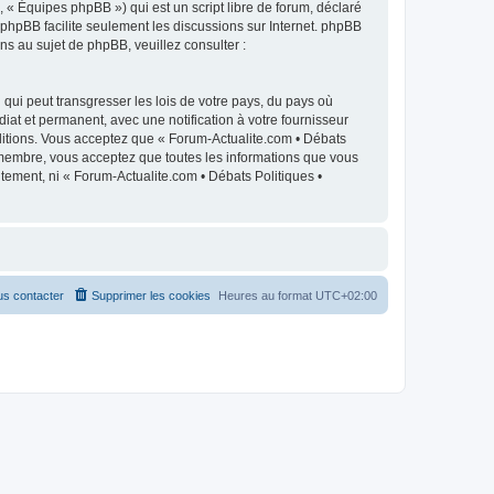
 « Équipes phpBB ») qui est un script libre de forum, déclaré
l phpBB facilite seulement les discussions sur Internet. phpBB
 au sujet de phpBB, veuillez consulter :
qui peut transgresser les lois de votre pays, du pays où
iat et permanent, avec une notification à votre fournisseur
ditions. Vous acceptez que « Forum-Actualite.com • Débats
e membre, vous acceptez que toutes les informations que vous
tement, ni « Forum-Actualite.com • Débats Politiques •
s contacter
Supprimer les cookies
Heures au format
UTC+02:00