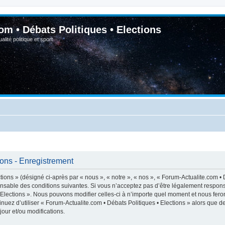
om • Débats Politiques • Elections
lité politique et sport
ions - Enregistrement
ions » (désigné ci-après par « nous », « notre », « nos », « Forum-Actualite.com • D
nsable des conditions suivantes. Si vous n’acceptez pas d’être légalement respons
• Elections ». Nous pouvons modifier celles-ci à n’importe quel moment et nous feron
inuez d’utiliser « Forum-Actualite.com • Débats Politiques • Elections » alors que 
our et/ou modifications.