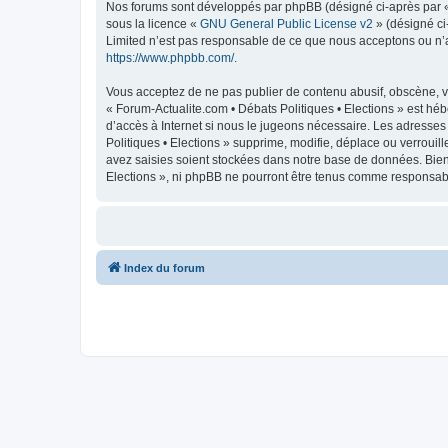
Nos forums sont développés par phpBB (désigné ci-après par « i
sous la licence «
GNU General Public License v2
» (désigné ci
Limited n’est pas responsable de ce que nous acceptons ou n’
https://www.phpbb.com/
.
Vous acceptez de ne pas publier de contenu abusif, obscène, vu
« Forum-Actualite.com • Débats Politiques • Elections » est héb
d’accès à Internet si nous le jugeons nécessaire. Les adresse
Politiques • Elections » supprime, modifie, déplace ou verroui
avez saisies soient stockées dans notre base de données. Bien 
Elections », ni phpBB ne pourront être tenus comme responsabl
Index du forum