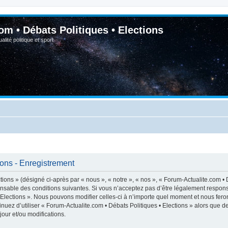
om • Débats Politiques • Elections
lité politique et sport
ions - Enregistrement
ions » (désigné ci-après par « nous », « notre », « nos », « Forum-Actualite.com • D
nsable des conditions suivantes. Si vous n’acceptez pas d’être légalement respons
• Elections ». Nous pouvons modifier celles-ci à n’importe quel moment et nous feron
inuez d’utiliser « Forum-Actualite.com • Débats Politiques • Elections » alors que 
our et/ou modifications.