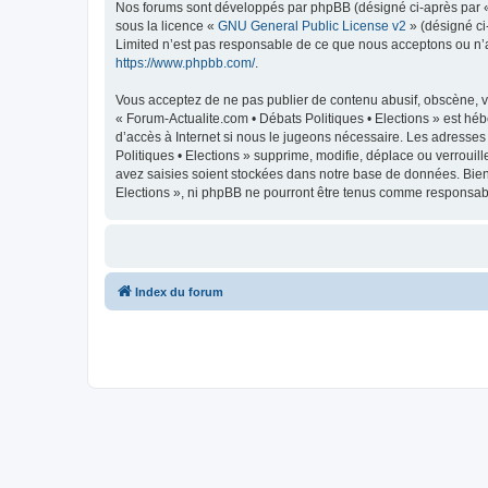
Nos forums sont développés par phpBB (désigné ci-après par « i
sous la licence «
GNU General Public License v2
» (désigné ci
Limited n’est pas responsable de ce que nous acceptons ou n’
https://www.phpbb.com/
.
Vous acceptez de ne pas publier de contenu abusif, obscène, vu
« Forum-Actualite.com • Débats Politiques • Elections » est héb
d’accès à Internet si nous le jugeons nécessaire. Les adresse
Politiques • Elections » supprime, modifie, déplace ou verroui
avez saisies soient stockées dans notre base de données. Bien 
Elections », ni phpBB ne pourront être tenus comme responsabl
Index du forum