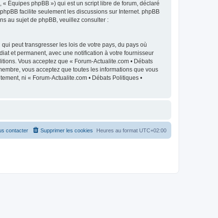
 « Équipes phpBB ») qui est un script libre de forum, déclaré
l phpBB facilite seulement les discussions sur Internet. phpBB
 au sujet de phpBB, veuillez consulter :
qui peut transgresser les lois de votre pays, du pays où
iat et permanent, avec une notification à votre fournisseur
ditions. Vous acceptez que « Forum-Actualite.com • Débats
e membre, vous acceptez que toutes les informations que vous
tement, ni « Forum-Actualite.com • Débats Politiques •
s contacter
Supprimer les cookies
Heures au format
UTC+02:00