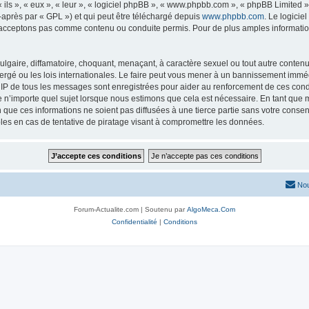
ls », « eux », « leur », « logiciel phpBB », « www.phpbb.com », « phpBB Limited »,
-après par « GPL ») et qui peut être téléchargé depuis
www.phpbb.com
. Le logicie
acceptons pas comme contenu ou conduite permis. Pour de plus amples informations
lgaire, diffamatoire, choquant, menaçant, à caractère sexuel ou tout autre contenu 
ergé ou les lois internationales. Le faire peut vous mener à un bannissement imméd
s IP de tous les messages sont enregistrées pour aider au renforcement de ces con
lle n’importe quel sujet lorsque nous estimons que cela est nécessaire. En tant qu
que ces informations ne soient pas diffusées à une tierce partie sans votre consen
es en cas de tentative de piratage visant à compromettre les données.
Nou
Forum-Actualite.com | Soutenu par
AlgoMeca.Com
Confidentialité
|
Conditions