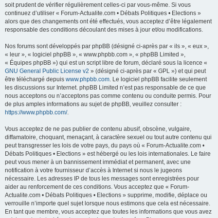
soit prudent de vérifier régulièrement celles-ci par vous-même. Si vous
continuez d’utiliser « Forum-Actualite.com • Débats Politiques • Elections »
alors que des changements ont été effectués, vous acceptez d’être légalement
responsable des conditions découlant des mises à jour et/ou modifications.
Nos forums sont développés par phpBB (désigné ci-après par « ils », « eux »,
« leur », « logiciel phpBB », « www.phpbb.com », « phpBB Limited »,
« Équipes phpBB ») qui est un script libre de forum, déclaré sous la licence «
GNU General Public License v2
» (désigné ci-après par « GPL ») et qui peut
être téléchargé depuis
www.phpbb.com
. Le logiciel phpBB facilite seulement
les discussions sur Internet. phpBB Limited n’est pas responsable de ce que
nous acceptons ou n’acceptons pas comme contenu ou conduite permis. Pour
de plus amples informations au sujet de phpBB, veuillez consulter :
https://www.phpbb.com/
.
Vous acceptez de ne pas publier de contenu abusif, obscène, vulgaire,
diffamatoire, choquant, menaçant, à caractère sexuel ou tout autre contenu qui
peut transgresser les lois de votre pays, du pays où « Forum-Actualite.com •
Débats Politiques • Elections » est hébergé ou les lois internationales. Le faire
peut vous mener à un bannissement immédiat et permanent, avec une
notification à votre fournisseur d’accès à Internet si nous le jugeons
nécessaire. Les adresses IP de tous les messages sont enregistrées pour
aider au renforcement de ces conditions. Vous acceptez que « Forum-
Actualite.com • Débats Politiques • Elections » supprime, modifie, déplace ou
verrouille n’importe quel sujet lorsque nous estimons que cela est nécessaire.
En tant que membre, vous acceptez que toutes les informations que vous avez