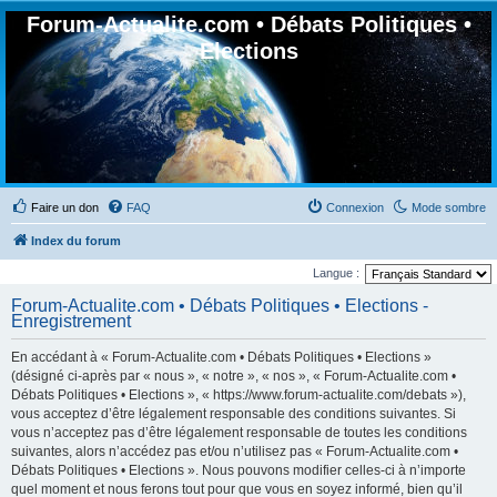
Forum-Actualite.com • Débats Politiques •
Elections
Faire un don
FAQ
Connexion
Mode sombre
Index du forum
Langue :
Forum-Actualite.com • Débats Politiques • Elections -
Enregistrement
En accédant à « Forum-Actualite.com • Débats Politiques • Elections »
(désigné ci-après par « nous », « notre », « nos », « Forum-Actualite.com •
Débats Politiques • Elections », « https://www.forum-actualite.com/debats »),
vous acceptez d’être légalement responsable des conditions suivantes. Si
vous n’acceptez pas d’être légalement responsable de toutes les conditions
suivantes, alors n’accédez pas et/ou n’utilisez pas « Forum-Actualite.com •
Débats Politiques • Elections ». Nous pouvons modifier celles-ci à n’importe
quel moment et nous ferons tout pour que vous en soyez informé, bien qu’il