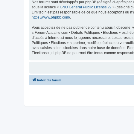
Nos forums sont développés par phpBB (désigné ci-après par « i
sous la licence «
GNU General Public License v2
» (désigné ci
Limited n’est pas responsable de ce que nous acceptons ou n’
https://www.phpbb.com/
.
Vous acceptez de ne pas publier de contenu abusif, obscène, vu
« Forum-Actualite.com • Débats Politiques • Elections » est héb
d’accès à Internet si nous le jugeons nécessaire. Les adresse
Politiques • Elections » supprime, modifie, déplace ou verroui
avez saisies soient stockées dans notre base de données. Bien 
Elections », ni phpBB ne pourront être tenus comme responsabl
Index du forum