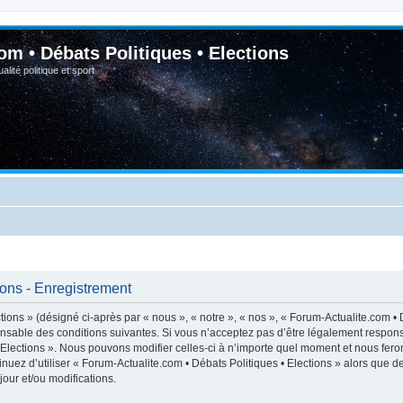
om • Débats Politiques • Elections
lité politique et sport
ions - Enregistrement
ions » (désigné ci-après par « nous », « notre », « nos », « Forum-Actualite.com • D
nsable des conditions suivantes. Si vous n’acceptez pas d’être légalement respons
• Elections ». Nous pouvons modifier celles-ci à n’importe quel moment et nous feron
inuez d’utiliser « Forum-Actualite.com • Débats Politiques • Elections » alors que 
our et/ou modifications.