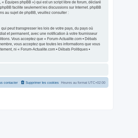
 « Équipes phpBB ») qui est un script libre de forum, déclaré
l phpBB facilite seulement les discussions sur Internet. phpBB
 au sujet de phpBB, veuillez consulter :
qui peut transgresser les lois de votre pays, du pays où
iat et permanent, avec une notification à votre fournisseur
ditions. Vous acceptez que « Forum-Actualite.com • Débats
e membre, vous acceptez que toutes les informations que vous
tement, ni « Forum-Actualite.com • Débats Politiques •
s contacter
Supprimer les cookies
Heures au format
UTC+02:00