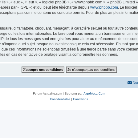
ls », « eux », « leur », « logiciel phpBB », « www.phpbb.com », « phpBB Limited »,
-après par « GPL ») et qui peut être téléchargé depuis
www.phpbb.com
. Le logicie
acceptons pas comme contenu ou conduite permis. Pour de plus amples informations
lgaire, diffamatoire, choquant, menaçant, à caractère sexuel ou tout autre contenu 
ergé ou les lois internationales. Le faire peut vous mener à un bannissement imméd
s IP de tous les messages sont enregistrées pour aider au renforcement de ces con
lle n’importe quel sujet lorsque nous estimons que cela est nécessaire. En tant qu
que ces informations ne soient pas diffusées à une tierce partie sans votre consen
es en cas de tentative de piratage visant à compromettre les données.
Nou
Forum-Actualite.com | Soutenu par
AlgoMeca.Com
Confidentialité
|
Conditions