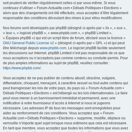
soit prudent de vérifier régulièrement celles-ci par vous-même. Si vous
continuez d’utiliser « Forum-Actualite.com • Débats Politiques • Elections »
alors que des changements ont été effectués, vous acceptez d’être légalement
responsable des conditions découlant des mises à jour et/ou modifications.
Nos forums sont développés par phpBB (désigné ci-après par « ils », « eux »,
« leur », « logiciel phpBB », « www.phpbb.com », « phpBB Limited »,
« Équipes phpBB ») qui est un script libre de forum, déclaré sous la licence «
GNU General Public License v2
» (désigné ci-après par « GPL ») et qui peut
être téléchargé depuis
www.phpbb.com
. Le logiciel phpBB facilite seulement
les discussions sur Internet. phpBB Limited n’est pas responsable de ce que
nous acceptons ou n’acceptons pas comme contenu ou conduite permis. Pour
de plus amples informations au sujet de phpBB, veuillez consulter :
https://www.phpbb.com/
.
Vous acceptez de ne pas publier de contenu abusif, obscène, vulgaire,
diffamatoire, choquant, menaçant, à caractère sexuel ou tout autre contenu qui
peut transgresser les lois de votre pays, du pays où « Forum-Actualite.com •
Débats Politiques • Elections » est hébergé ou les lois internationales. Le faire
peut vous mener à un bannissement immédiat et permanent, avec une
notification à votre fournisseur d’accès à Internet si nous le jugeons
nécessaire. Les adresses IP de tous les messages sont enregistrées pour
aider au renforcement de ces conditions. Vous acceptez que « Forum-
Actualite.com • Débats Politiques • Elections » supprime, modifie, déplace ou
verrouille n’importe quel sujet lorsque nous estimons que cela est nécessaire.
En tant que membre, vous acceptez que toutes les informations que vous avez