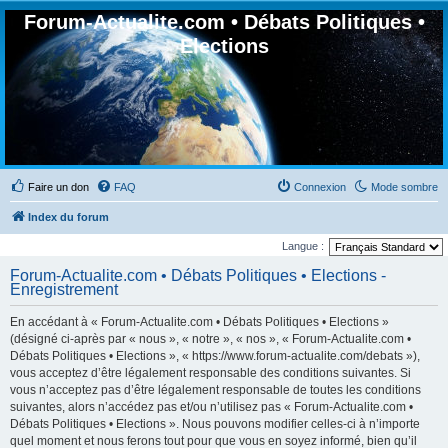
Forum-Actualite.com • Débats Politiques •
Elections
Faire un don
FAQ
Connexion
Mode sombre
Index du forum
Langue :
Forum-Actualite.com • Débats Politiques • Elections -
Enregistrement
En accédant à « Forum-Actualite.com • Débats Politiques • Elections »
(désigné ci-après par « nous », « notre », « nos », « Forum-Actualite.com •
Débats Politiques • Elections », « https://www.forum-actualite.com/debats »),
vous acceptez d’être légalement responsable des conditions suivantes. Si
vous n’acceptez pas d’être légalement responsable de toutes les conditions
suivantes, alors n’accédez pas et/ou n’utilisez pas « Forum-Actualite.com •
Débats Politiques • Elections ». Nous pouvons modifier celles-ci à n’importe
quel moment et nous ferons tout pour que vous en soyez informé, bien qu’il