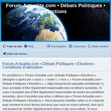
Forum-Actualite.com • Débats Politiques •
Elections
Faire un don
FAQ
S’enregistrer
Connexion
Mode sombre
Index du forum
Forum-Actualite.com • Débats Politiques • Elections -
Conditions d’utilisation
En accédant à « Forum-Actualite.com • Débats Politiques • Elections »
(désigné ci-après par « nous », « notre », « nos », « Forum-Actualite.com •
Débats Politiques • Elections », « https://www.forum-actualite.com/debats »),
vous acceptez d’être légalement responsable des conditions suivantes. Si
vous n’acceptez pas d’être légalement responsable de toutes les conditions
suivantes, alors n’accédez pas et/ou n’utilisez pas « Forum-Actualite.com •
Débats Politiques • Elections ». Nous pouvons modifier celles-ci à n’importe
quel moment et nous ferons tout pour que vous en soyez informé, bien qu’il
soit prudent de vérifier régulièrement celles-ci par vous-même. Si vous