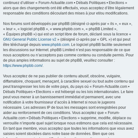
continuez d’utiliser « Forum-Actualite.com • Débats Politiques • Elections »
alors que des changements ont été effectués, vous acceptez d’être légalement
responsable des conditions découlant des mises à jour et/ou modifications.
Nos forums sont développés par phpBB (désigné ci-après par « ils », « eux »,
« leur », « logiciel phpBB », « www.phpbb.com », « phpBB Limited »,
« Équipes phpBB ») qui est un script libre de forum, déclaré sous la licence «
GNU General Public License v2
» (désigné ci-après par « GPL ») et qui peut
être téléchargé depuis
www.phpbb.com
. Le logiciel phpBB facilite seulement
les discussions sur Internet. phpBB Limited n’est pas responsable de ce que
nous acceptons ou n’acceptons pas comme contenu ou conduite permis. Pour
de plus amples informations au sujet de phpBB, veuillez consulter :
https://www.phpbb.com/
.
Vous acceptez de ne pas publier de contenu abusif, obscène, vulgaire,
diffamatoire, choquant, menaçant, à caractère sexuel ou tout autre contenu qui
peut transgresser les lois de votre pays, du pays où « Forum-Actualite.com •
Débats Politiques • Elections » est hébergé ou les lois internationales. Le faire
peut vous mener à un bannissement immédiat et permanent, avec une
notification à votre fournisseur d’accès à Internet si nous le jugeons
nécessaire. Les adresses IP de tous les messages sont enregistrées pour
aider au renforcement de ces conditions. Vous acceptez que « Forum-
Actualite.com • Débats Politiques • Elections » supprime, modifie, déplace ou
verrouille n’importe quel sujet lorsque nous estimons que cela est nécessaire.
En tant que membre, vous acceptez que toutes les informations que vous avez
saisies soient stockées dans notre base de données. Bien que ces