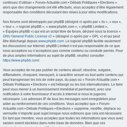
continuez d’utiliser « Forum-Actualite.com • Débats Politiques • Elections »
alors que des changements ont été effectués, vous acceptez d’être légalement
responsable des conditions découlant des mises à jour et/ou modifications.
Nos forums sont développés par phpBB (désigné ci-après par « ils », « eux »,
« leur », « logiciel phpBB », « www.phpbb.com », « phpBB Limited »,
« Équipes phpBB ») qui est un script libre de forum, déclaré sous la licence «
GNU General Public License v2
» (désigné ci-après par « GPL ») et qui peut
être téléchargé depuis
www.phpbb.com
. Le logiciel phpBB facilite seulement
les discussions sur Internet. phpBB Limited n’est pas responsable de ce que
nous acceptons ou n’acceptons pas comme contenu ou conduite permis. Pour
de plus amples informations au sujet de phpBB, veuillez consulter :
https://www.phpbb.com/
.
Vous acceptez de ne pas publier de contenu abusif, obscène, vulgaire,
diffamatoire, choquant, menaçant, à caractère sexuel ou tout autre contenu qui
peut transgresser les lois de votre pays, du pays où « Forum-Actualite.com •
Débats Politiques • Elections » est hébergé ou les lois internationales. Le faire
peut vous mener à un bannissement immédiat et permanent, avec une
notification à votre fournisseur d’accès à Internet si nous le jugeons
nécessaire. Les adresses IP de tous les messages sont enregistrées pour
aider au renforcement de ces conditions. Vous acceptez que « Forum-
Actualite.com • Débats Politiques • Elections » supprime, modifie, déplace ou
verrouille n’importe quel sujet lorsque nous estimons que cela est nécessaire.
En tant que membre, vous acceptez que toutes les informations que vous avez
saisies soient stockées dans notre base de données. Bien que ces