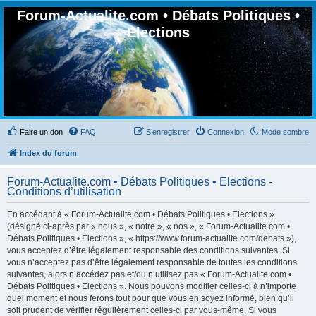
Forum-Actualite.com • Débats Politiques •
Elections
Faire un don
FAQ
S’enregistrer
Connexion
Mode sombre
Index du forum
Forum-Actualite.com • Débats Politiques • Elections -
Conditions d’utilisation
En accédant à « Forum-Actualite.com • Débats Politiques • Elections »
(désigné ci-après par « nous », « notre », « nos », « Forum-Actualite.com •
Débats Politiques • Elections », « https://www.forum-actualite.com/debats »),
vous acceptez d’être légalement responsable des conditions suivantes. Si
vous n’acceptez pas d’être légalement responsable de toutes les conditions
suivantes, alors n’accédez pas et/ou n’utilisez pas « Forum-Actualite.com •
Débats Politiques • Elections ». Nous pouvons modifier celles-ci à n’importe
quel moment et nous ferons tout pour que vous en soyez informé, bien qu’il
soit prudent de vérifier régulièrement celles-ci par vous-même. Si vous