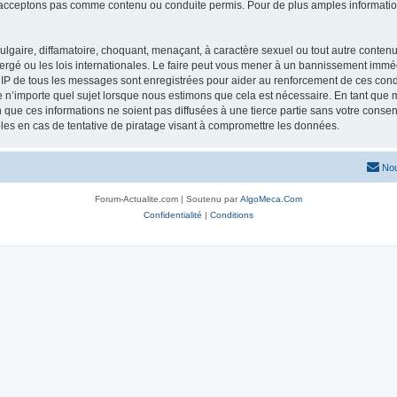
acceptons pas comme contenu ou conduite permis. Pour de plus amples informations
lgaire, diffamatoire, choquant, menaçant, à caractère sexuel ou tout autre contenu 
ergé ou les lois internationales. Le faire peut vous mener à un bannissement imméd
s IP de tous les messages sont enregistrées pour aider au renforcement de ces con
lle n’importe quel sujet lorsque nous estimons que cela est nécessaire. En tant qu
que ces informations ne soient pas diffusées à une tierce partie sans votre consen
es en cas de tentative de piratage visant à compromettre les données.
Nou
Forum-Actualite.com | Soutenu par
AlgoMeca.Com
Confidentialité
|
Conditions