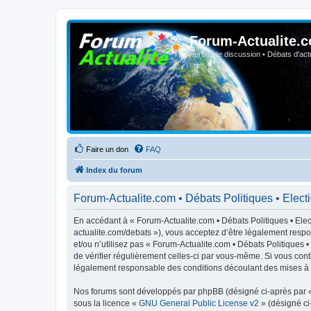
Forum-Actualite.c
Forum de discussion • Débats d'actua
Faire un don
FAQ
Index du forum
Forum-Actualite.com • Débats Politiques • Electio
En accédant à « Forum-Actualite.com • Débats Politiques • Elect
actualite.com/debats »), vous acceptez d’être légalement respo
et/ou n’utilisez pas « Forum-Actualite.com • Débats Politiques 
de vérifier régulièrement celles-ci par vous-même. Si vous cont
légalement responsable des conditions découlant des mises à j
Nos forums sont développés par phpBB (désigné ci-après par « i
sous la licence «
GNU General Public License v2
» (désigné ci