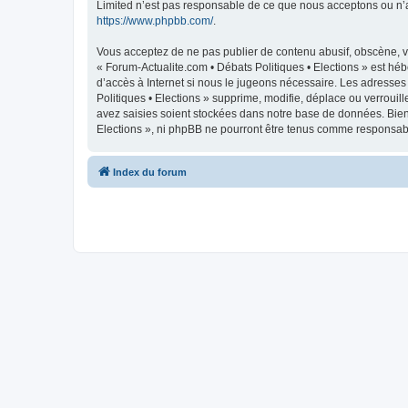
Limited n’est pas responsable de ce que nous acceptons ou n’
https://www.phpbb.com/
.
Vous acceptez de ne pas publier de contenu abusif, obscène, vu
« Forum-Actualite.com • Débats Politiques • Elections » est héb
d’accès à Internet si nous le jugeons nécessaire. Les adresse
Politiques • Elections » supprime, modifie, déplace ou verroui
avez saisies soient stockées dans notre base de données. Bien 
Elections », ni phpBB ne pourront être tenus comme responsabl
Index du forum