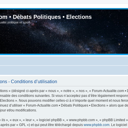
om • Débats Politiques • Elections
lité politique et sport
ns - Conditions d’utilisation
ions » (désigné ci-après par « nous », « notre », « nos », « Forum-Actualite.com • D
nsable des conditions suivantes. Si vous n’acceptez pas d’être légalement respons
• Elections ». Nous pouvons modifier celles-ci à n’importe quel moment et nous feron
inuez d’utiliser « Forum-Actualite.com • Débats Politiques • Elections » alors que 
our et/ou modifications.
ls », « eux », « leur », « logiciel phpBB », « www.phpbb.com », « phpBB Limited »,
-après par « GPL ») et qui peut être téléchargé depuis
www.phpbb.com
. Le logicie