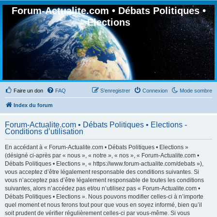
Forum-Actualite.com • Débats Politiques •
Elections
Faire un don
FAQ
S’enregistrer
Connexion
Mode sombre
Index du forum
Forum-Actualite.com • Débats Politiques • Elections -
Conditions d’utilisation
En accédant à « Forum-Actualite.com • Débats Politiques • Elections »
(désigné ci-après par « nous », « notre », « nos », « Forum-Actualite.com •
Débats Politiques • Elections », « https://www.forum-actualite.com/debats »),
vous acceptez d’être légalement responsable des conditions suivantes. Si
vous n’acceptez pas d’être légalement responsable de toutes les conditions
suivantes, alors n’accédez pas et/ou n’utilisez pas « Forum-Actualite.com •
Débats Politiques • Elections ». Nous pouvons modifier celles-ci à n’importe
quel moment et nous ferons tout pour que vous en soyez informé, bien qu’il
soit prudent de vérifier régulièrement celles-ci par vous-même. Si vous