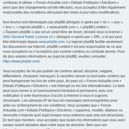
continuez d’utiliser « Forum-Actualite.com • Débats Politiques • Elections »
alors que des changements ont été effectués, vous acceptez d’être légalement
responsable des conditions découlant des mises à jour et/ou modifications.
Nos forums sont développés par phpBB (désigné ci-après par « ils », « eux »,
« leur », « logiciel phpBB », « www.phpbb.com », « phpBB Limited »,
« Équipes phpBB ») qui est un script libre de forum, déclaré sous la licence «
GNU General Public License v2
» (désigné ci-après par « GPL ») et qui peut
être téléchargé depuis
www.phpbb.com
. Le logiciel phpBB facilite seulement
les discussions sur Internet. phpBB Limited n’est pas responsable de ce que
nous acceptons ou n’acceptons pas comme contenu ou conduite permis. Pour
de plus amples informations au sujet de phpBB, veuillez consulter :
https://www.phpbb.com/
.
Vous acceptez de ne pas publier de contenu abusif, obscène, vulgaire,
diffamatoire, choquant, menaçant, à caractère sexuel ou tout autre contenu qui
peut transgresser les lois de votre pays, du pays où « Forum-Actualite.com •
Débats Politiques • Elections » est hébergé ou les lois internationales. Le faire
peut vous mener à un bannissement immédiat et permanent, avec une
notification à votre fournisseur d’accès à Internet si nous le jugeons
nécessaire. Les adresses IP de tous les messages sont enregistrées pour
aider au renforcement de ces conditions. Vous acceptez que « Forum-
Actualite.com • Débats Politiques • Elections » supprime, modifie, déplace ou
verrouille n’importe quel sujet lorsque nous estimons que cela est nécessaire.
En tant que membre, vous acceptez que toutes les informations que vous avez
saisies soient stockées dans notre base de données. Bien que ces