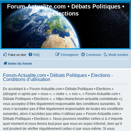
Forum-Actualite.com • Débats Politiques •
Elections
Faire un don
FAQ
S’enregistrer
Connexion
Mode sombre
Index du forum
Forum-Actualite.com • Débats Politiques • Elections -
Conditions d’utilisation
En accédant à « Forum-Actualite.com • Débats Politiques • Elections »
(désigné ci-après par « nous », « notre », « nos », « Forum-Actualite.com •
Débats Politiques • Elections », « https://www.forum-actualite.com/debats »),
vous acceptez d’être légalement responsable des conditions suivantes. Si
vous n’acceptez pas d’être légalement responsable de toutes les conditions
suivantes, alors n’accédez pas et/ou n’utilisez pas « Forum-Actualite.com •
Débats Politiques • Elections ». Nous pouvons modifier celles-ci à n’importe
quel moment et nous ferons tout pour que vous en soyez informé, bien qu’il
soit prudent de vérifier régulièrement celles-ci par vous-même. Si vous