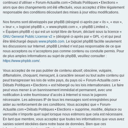
continuez d’utiliser « Forum-Actualite.com • Débats Politiques • Elections »
alors que des changements ont été effectués, vous acceptez d’être légalement
responsable des conditions découlant des mises à jour et/ou modifications.
Nos forums sont développés par phpBB (désigné ci-après par « ils », « eux »,
« leur », « logiciel phpBB », « www.phpbb.com », « phpBB Limited »,
« Équipes phpBB ») qui est un script libre de forum, déclaré sous la licence «
GNU General Public License v2
» (désigné ci-après par « GPL ») et qui peut
être téléchargé depuis
www.phpbb.com
. Le logiciel phpBB facilite seulement
les discussions sur Internet. phpBB Limited n’est pas responsable de ce que
nous acceptons ou n’acceptons pas comme contenu ou conduite permis. Pour
de plus amples informations au sujet de phpBB, veuillez consulter :
https://www.phpbb.com/
.
Vous acceptez de ne pas publier de contenu abusif, obscène, vulgaire,
diffamatoire, choquant, menaçant, à caractère sexuel ou tout autre contenu qui
peut transgresser les lois de votre pays, du pays où « Forum-Actualite.com •
Débats Politiques • Elections » est hébergé ou les lois internationales. Le faire
peut vous mener à un bannissement immédiat et permanent, avec une
notification à votre fournisseur d’accès à Internet si nous le jugeons
nécessaire. Les adresses IP de tous les messages sont enregistrées pour
aider au renforcement de ces conditions. Vous acceptez que « Forum-
Actualite.com • Débats Politiques • Elections » supprime, modifie, déplace ou
verrouille n’importe quel sujet lorsque nous estimons que cela est nécessaire.
En tant que membre, vous acceptez que toutes les informations que vous avez
saisies soient stockées dans notre base de données. Bien que ces