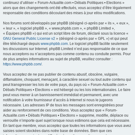
continuez d’utiliser « Forum-Actualite.com • Débats Politiques • Elections »
alors que des changements ont été effectués, vous acceptez d’être légalement
responsable des conditions découlant des mises à jour et/ou modifications.
Nos forums sont développés par phpBB (désigné ci-après par « ils », « eux »,
« leur », « logiciel phpBB », « www.phpbb.com », « phpBB Limited »,
« Équipes phpBB ») qui est un script libre de forum, déclaré sous la licence «
GNU General Public License v2
» (désigné ci-après par « GPL ») et qui peut
être téléchargé depuis
www.phpbb.com
. Le logiciel phpBB facilite seulement
les discussions sur Internet. phpBB Limited n’est pas responsable de ce que
nous acceptons ou n’acceptons pas comme contenu ou conduite permis. Pour
de plus amples informations au sujet de phpBB, veuillez consulter :
https://www.phpbb.com/
.
Vous acceptez de ne pas publier de contenu abusif, obscène, vulgaire,
diffamatoire, choquant, menaçant, à caractère sexuel ou tout autre contenu qui
peut transgresser les lois de votre pays, du pays où « Forum-Actualite.com •
Débats Politiques • Elections » est hébergé ou les lois internationales. Le faire
peut vous mener à un bannissement immédiat et permanent, avec une
notification à votre fournisseur d’accès à Internet si nous le jugeons
nécessaire. Les adresses IP de tous les messages sont enregistrées pour
aider au renforcement de ces conditions. Vous acceptez que « Forum-
Actualite.com • Débats Politiques • Elections » supprime, modifie, déplace ou
verrouille n’importe quel sujet lorsque nous estimons que cela est nécessaire.
En tant que membre, vous acceptez que toutes les informations que vous avez
saisies soient stockées dans notre base de données. Bien que ces