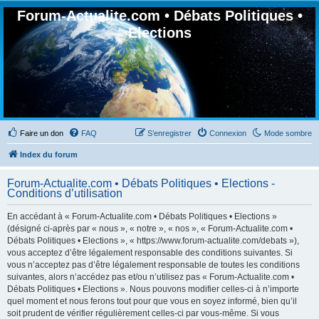
Forum-Actualite.com • Débats Politiques •
Elections
Faire un don
FAQ
S’enregistrer
Connexion
Mode sombre
Index du forum
Forum-Actualite.com • Débats Politiques • Elections -
Conditions d’utilisation
En accédant à « Forum-Actualite.com • Débats Politiques • Elections »
(désigné ci-après par « nous », « notre », « nos », « Forum-Actualite.com •
Débats Politiques • Elections », « https://www.forum-actualite.com/debats »),
vous acceptez d’être légalement responsable des conditions suivantes. Si
vous n’acceptez pas d’être légalement responsable de toutes les conditions
suivantes, alors n’accédez pas et/ou n’utilisez pas « Forum-Actualite.com •
Débats Politiques • Elections ». Nous pouvons modifier celles-ci à n’importe
quel moment et nous ferons tout pour que vous en soyez informé, bien qu’il
soit prudent de vérifier régulièrement celles-ci par vous-même. Si vous