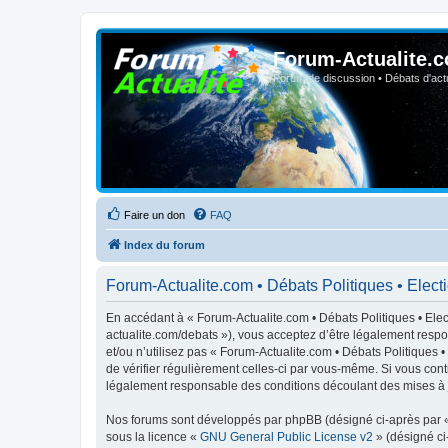
Forum-Actualite.c
Forum de discussion • Débats d'actua
Faire un don
FAQ
Index du forum
Forum-Actualite.com • Débats Politiques • Electio
En accédant à « Forum-Actualite.com • Débats Politiques • Elect
actualite.com/debats »), vous acceptez d’être légalement respo
et/ou n’utilisez pas « Forum-Actualite.com • Débats Politiques 
de vérifier régulièrement celles-ci par vous-même. Si vous cont
légalement responsable des conditions découlant des mises à j
Nos forums sont développés par phpBB (désigné ci-après par « i
sous la licence «
GNU General Public License v2
» (désigné ci