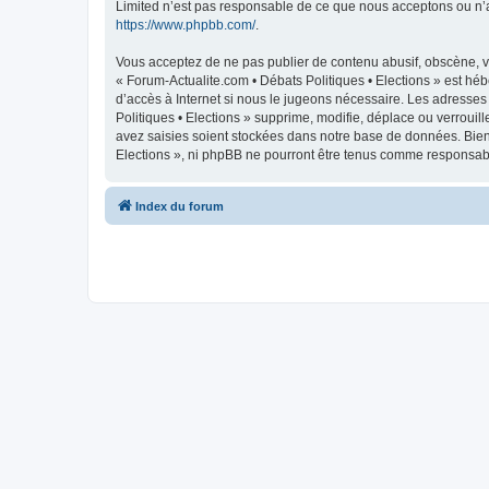
Limited n’est pas responsable de ce que nous acceptons ou n’
https://www.phpbb.com/
.
Vous acceptez de ne pas publier de contenu abusif, obscène, vu
« Forum-Actualite.com • Débats Politiques • Elections » est héb
d’accès à Internet si nous le jugeons nécessaire. Les adresse
Politiques • Elections » supprime, modifie, déplace ou verroui
avez saisies soient stockées dans notre base de données. Bien 
Elections », ni phpBB ne pourront être tenus comme responsabl
Index du forum