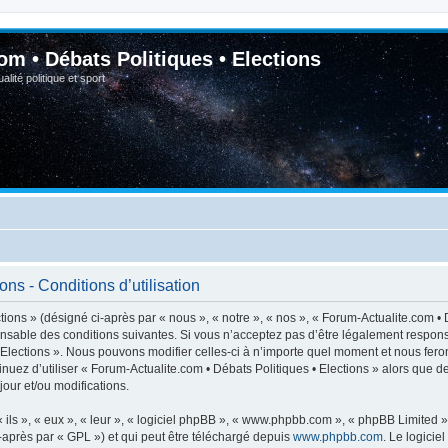
om • Débats Politiques • Elections
lité politique et sport
ns - Conditions d’utilisation
ions » (désigné ci-après par « nous », « notre », « nos », « Forum-Actualite.com • D
nsable des conditions suivantes. Si vous n’acceptez pas d’être légalement respons
• Elections ». Nous pouvons modifier celles-ci à n’importe quel moment et nous feron
inuez d’utiliser « Forum-Actualite.com • Débats Politiques • Elections » alors que 
our et/ou modifications.
ls », « eux », « leur », « logiciel phpBB », « www.phpbb.com », « phpBB Limited »,
-après par « GPL ») et qui peut être téléchargé depuis
www.phpbb.com
. Le logicie