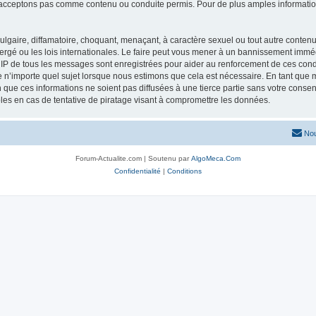
acceptons pas comme contenu ou conduite permis. Pour de plus amples informations
lgaire, diffamatoire, choquant, menaçant, à caractère sexuel ou tout autre contenu 
ergé ou les lois internationales. Le faire peut vous mener à un bannissement imméd
s IP de tous les messages sont enregistrées pour aider au renforcement de ces con
lle n’importe quel sujet lorsque nous estimons que cela est nécessaire. En tant qu
que ces informations ne soient pas diffusées à une tierce partie sans votre consen
es en cas de tentative de piratage visant à compromettre les données.
Nou
Forum-Actualite.com | Soutenu par
AlgoMeca.Com
Confidentialité
|
Conditions