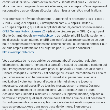
continuez d’utiliser « Forum-Actualite.com • Débats Politiques • Elections »
alors que des changements ont été effectués, vous acceptez d’être légalement
responsable des conditions découlant des mises à jour et/ou modifications.
Nos forums sont développés par phpBB (désigné ci-après par « ils », « eux »,
« leur », « logiciel phpBB », « www.phpbb.com », « phpBB Limited »,
« Équipes phpBB ») qui est un script libre de forum, déclaré sous la licence «
GNU General Public License v2
» (désigné ci-après par « GPL ») et qui peut
être téléchargé depuis
www.phpbb.com
. Le logiciel phpBB facilite seulement
les discussions sur Internet. phpBB Limited n’est pas responsable de ce que
nous acceptons ou n’acceptons pas comme contenu ou conduite permis. Pour
de plus amples informations au sujet de phpBB, veuillez consulter :
https://www.phpbb.com/
.
Vous acceptez de ne pas publier de contenu abusif, obscène, vulgaire,
diffamatoire, choquant, menaçant, à caractère sexuel ou tout autre contenu qui
peut transgresser les lois de votre pays, du pays où « Forum-Actualite.com •
Débats Politiques • Elections » est hébergé ou les lois internationales. Le faire
peut vous mener à un bannissement immédiat et permanent, avec une
notification à votre fournisseur d’accès à Internet si nous le jugeons
nécessaire. Les adresses IP de tous les messages sont enregistrées pour
aider au renforcement de ces conditions. Vous acceptez que « Forum-
Actualite.com • Débats Politiques • Elections » supprime, modifie, déplace ou
verrouille n’importe quel sujet lorsque nous estimons que cela est nécessaire.
En tant que membre, vous acceptez que toutes les informations que vous avez
saisies soient stockées dans notre base de données. Bien que ces