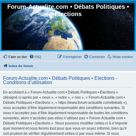
Forum-Actualite.com • Débats Politiques •
Elections
Faire un don
FAQ
S’enregistrer
Connexion
Mode sombre
Index du forum
Forum-Actualite.com • Débats Politiques • Elections -
Conditions d’utilisation
En accédant à « Forum-Actualite.com • Débats Politiques • Elections »
(désigné ci-après par « nous », « notre », « nos », « Forum-Actualite.com •
Débats Politiques • Elections », « https://www.forum-actualite.com/debats »),
vous acceptez d’être légalement responsable des conditions suivantes. Si
vous n’acceptez pas d’être légalement responsable de toutes les conditions
suivantes, alors n’accédez pas et/ou n’utilisez pas « Forum-Actualite.com •
Débats Politiques • Elections ». Nous pouvons modifier celles-ci à n’importe
quel moment et nous ferons tout pour que vous en soyez informé, bien qu’il
soit prudent de vérifier régulièrement celles-ci par vous-même. Si vous