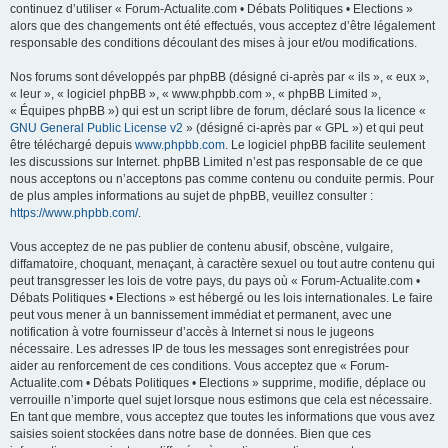
continuez d’utiliser « Forum-Actualite.com • Débats Politiques • Elections »
alors que des changements ont été effectués, vous acceptez d’être légalement
responsable des conditions découlant des mises à jour et/ou modifications.
Nos forums sont développés par phpBB (désigné ci-après par « ils », « eux »,
« leur », « logiciel phpBB », « www.phpbb.com », « phpBB Limited »,
« Équipes phpBB ») qui est un script libre de forum, déclaré sous la licence «
GNU General Public License v2
» (désigné ci-après par « GPL ») et qui peut
être téléchargé depuis
www.phpbb.com
. Le logiciel phpBB facilite seulement
les discussions sur Internet. phpBB Limited n’est pas responsable de ce que
nous acceptons ou n’acceptons pas comme contenu ou conduite permis. Pour
de plus amples informations au sujet de phpBB, veuillez consulter :
https://www.phpbb.com/
.
Vous acceptez de ne pas publier de contenu abusif, obscène, vulgaire,
diffamatoire, choquant, menaçant, à caractère sexuel ou tout autre contenu qui
peut transgresser les lois de votre pays, du pays où « Forum-Actualite.com •
Débats Politiques • Elections » est hébergé ou les lois internationales. Le faire
peut vous mener à un bannissement immédiat et permanent, avec une
notification à votre fournisseur d’accès à Internet si nous le jugeons
nécessaire. Les adresses IP de tous les messages sont enregistrées pour
aider au renforcement de ces conditions. Vous acceptez que « Forum-
Actualite.com • Débats Politiques • Elections » supprime, modifie, déplace ou
verrouille n’importe quel sujet lorsque nous estimons que cela est nécessaire.
En tant que membre, vous acceptez que toutes les informations que vous avez
saisies soient stockées dans notre base de données. Bien que ces