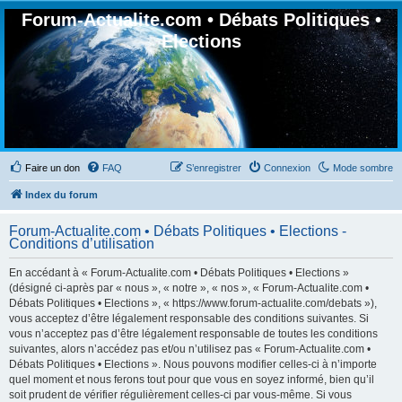
Forum-Actualite.com • Débats Politiques •
Elections
Faire un don
FAQ
S’enregistrer
Connexion
Mode sombre
Index du forum
Forum-Actualite.com • Débats Politiques • Elections -
Conditions d’utilisation
En accédant à « Forum-Actualite.com • Débats Politiques • Elections »
(désigné ci-après par « nous », « notre », « nos », « Forum-Actualite.com •
Débats Politiques • Elections », « https://www.forum-actualite.com/debats »),
vous acceptez d’être légalement responsable des conditions suivantes. Si
vous n’acceptez pas d’être légalement responsable de toutes les conditions
suivantes, alors n’accédez pas et/ou n’utilisez pas « Forum-Actualite.com •
Débats Politiques • Elections ». Nous pouvons modifier celles-ci à n’importe
quel moment et nous ferons tout pour que vous en soyez informé, bien qu’il
soit prudent de vérifier régulièrement celles-ci par vous-même. Si vous