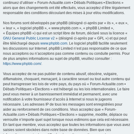
continuez d’utiliser « Forum-Actualite.com • Débats Politiques • Elections »
alors que des changements ont été effectués, vous acceptez d’être légalement
responsable des conditions découlant des mises à jour et/ou modifications.
Nos forums sont développés par phpBB (désigné ci-après par « ils », « eux »,
« leur », « logiciel phpBB », « www.phpbb.com », « phpBB Limited »,
« Équipes phpBB ») qui est un script libre de forum, déclaré sous la licence «
GNU General Public License v2
» (désigné ci-après par « GPL ») et qui peut
être téléchargé depuis
www.phpbb.com
. Le logiciel phpBB facilite seulement
les discussions sur Internet. phpBB Limited n’est pas responsable de ce que
nous acceptons ou n’acceptons pas comme contenu ou conduite permis. Pour
de plus amples informations au sujet de phpBB, veuillez consulter :
https://www.phpbb.com/
.
Vous acceptez de ne pas publier de contenu abusif, obscène, vulgaire,
diffamatoire, choquant, menaçant, à caractère sexuel ou tout autre contenu qui
peut transgresser les lois de votre pays, du pays où « Forum-Actualite.com •
Débats Politiques • Elections » est hébergé ou les lois internationales. Le faire
peut vous mener à un bannissement immédiat et permanent, avec une
notification à votre fournisseur d’accès à Internet si nous le jugeons
nécessaire. Les adresses IP de tous les messages sont enregistrées pour
aider au renforcement de ces conditions. Vous acceptez que « Forum-
Actualite.com • Débats Politiques • Elections » supprime, modifie, déplace ou
verrouille n’importe quel sujet lorsque nous estimons que cela est nécessaire.
En tant que membre, vous acceptez que toutes les informations que vous avez
saisies soient stockées dans notre base de données. Bien que ces