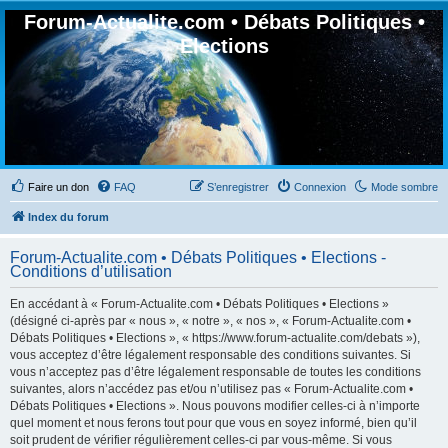
Forum-Actualite.com • Débats Politiques •
Elections
Faire un don
FAQ
S’enregistrer
Connexion
Mode sombre
Index du forum
Forum-Actualite.com • Débats Politiques • Elections -
Conditions d’utilisation
En accédant à « Forum-Actualite.com • Débats Politiques • Elections »
(désigné ci-après par « nous », « notre », « nos », « Forum-Actualite.com •
Débats Politiques • Elections », « https://www.forum-actualite.com/debats »),
vous acceptez d’être légalement responsable des conditions suivantes. Si
vous n’acceptez pas d’être légalement responsable de toutes les conditions
suivantes, alors n’accédez pas et/ou n’utilisez pas « Forum-Actualite.com •
Débats Politiques • Elections ». Nous pouvons modifier celles-ci à n’importe
quel moment et nous ferons tout pour que vous en soyez informé, bien qu’il
soit prudent de vérifier régulièrement celles-ci par vous-même. Si vous