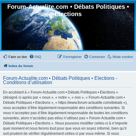
Forum-Actualite.com • Débats Politiques •
Elections
Faire un don
FAQ
S’enregistrer
Connexion
Mode sombre
Index du forum
Forum-Actualite.com • Débats Politiques • Elections -
Conditions d’utilisation
En accédant à « Forum-Actualite.com • Débats Politiques • Elections »
(désigné ci-après par « nous », « notre », « nos », « Forum-Actualite.com •
Débats Politiques • Elections », « https://www.forum-actualite.com/debats »),
vous acceptez d’être légalement responsable des conditions suivantes. Si
vous n’acceptez pas d’être légalement responsable de toutes les conditions
suivantes, alors n’accédez pas et/ou n’utilisez pas « Forum-Actualite.com •
Débats Politiques • Elections ». Nous pouvons modifier celles-ci à n’importe
quel moment et nous ferons tout pour que vous en soyez informé, bien qu’il
soit prudent de vérifier régulièrement celles-ci par vous-même. Si vous