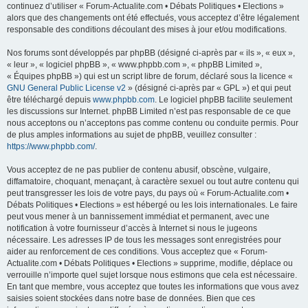
continuez d’utiliser « Forum-Actualite.com • Débats Politiques • Elections »
alors que des changements ont été effectués, vous acceptez d’être légalement
responsable des conditions découlant des mises à jour et/ou modifications.
Nos forums sont développés par phpBB (désigné ci-après par « ils », « eux »,
« leur », « logiciel phpBB », « www.phpbb.com », « phpBB Limited »,
« Équipes phpBB ») qui est un script libre de forum, déclaré sous la licence «
GNU General Public License v2
» (désigné ci-après par « GPL ») et qui peut
être téléchargé depuis
www.phpbb.com
. Le logiciel phpBB facilite seulement
les discussions sur Internet. phpBB Limited n’est pas responsable de ce que
nous acceptons ou n’acceptons pas comme contenu ou conduite permis. Pour
de plus amples informations au sujet de phpBB, veuillez consulter :
https://www.phpbb.com/
.
Vous acceptez de ne pas publier de contenu abusif, obscène, vulgaire,
diffamatoire, choquant, menaçant, à caractère sexuel ou tout autre contenu qui
peut transgresser les lois de votre pays, du pays où « Forum-Actualite.com •
Débats Politiques • Elections » est hébergé ou les lois internationales. Le faire
peut vous mener à un bannissement immédiat et permanent, avec une
notification à votre fournisseur d’accès à Internet si nous le jugeons
nécessaire. Les adresses IP de tous les messages sont enregistrées pour
aider au renforcement de ces conditions. Vous acceptez que « Forum-
Actualite.com • Débats Politiques • Elections » supprime, modifie, déplace ou
verrouille n’importe quel sujet lorsque nous estimons que cela est nécessaire.
En tant que membre, vous acceptez que toutes les informations que vous avez
saisies soient stockées dans notre base de données. Bien que ces