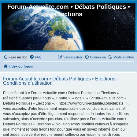
Forum-Actualite.com • Débats Politiques •
Elections
Faire un don
FAQ
S’enregistrer
Connexion
Mode sombre
Index du forum
Forum-Actualite.com • Débats Politiques • Elections -
Conditions d’utilisation
En accédant à « Forum-Actualite.com • Débats Politiques • Elections »
(désigné ci-après par « nous », « notre », « nos », « Forum-Actualite.com •
Débats Politiques • Elections », « https://www.forum-actualite.com/debats »),
vous acceptez d’être légalement responsable des conditions suivantes. Si
vous n’acceptez pas d’être légalement responsable de toutes les conditions
suivantes, alors n’accédez pas et/ou n’utilisez pas « Forum-Actualite.com •
Débats Politiques • Elections ». Nous pouvons modifier celles-ci à n’importe
quel moment et nous ferons tout pour que vous en soyez informé, bien qu’il
soit prudent de vérifier régulièrement celles-ci par vous-même. Si vous