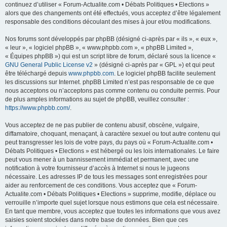
continuez d’utiliser « Forum-Actualite.com • Débats Politiques • Elections »
alors que des changements ont été effectués, vous acceptez d’être légalement
responsable des conditions découlant des mises à jour et/ou modifications.
Nos forums sont développés par phpBB (désigné ci-après par « ils », « eux »,
« leur », « logiciel phpBB », « www.phpbb.com », « phpBB Limited »,
« Équipes phpBB ») qui est un script libre de forum, déclaré sous la licence «
GNU General Public License v2
» (désigné ci-après par « GPL ») et qui peut
être téléchargé depuis
www.phpbb.com
. Le logiciel phpBB facilite seulement
les discussions sur Internet. phpBB Limited n’est pas responsable de ce que
nous acceptons ou n’acceptons pas comme contenu ou conduite permis. Pour
de plus amples informations au sujet de phpBB, veuillez consulter :
https://www.phpbb.com/
.
Vous acceptez de ne pas publier de contenu abusif, obscène, vulgaire,
diffamatoire, choquant, menaçant, à caractère sexuel ou tout autre contenu qui
peut transgresser les lois de votre pays, du pays où « Forum-Actualite.com •
Débats Politiques • Elections » est hébergé ou les lois internationales. Le faire
peut vous mener à un bannissement immédiat et permanent, avec une
notification à votre fournisseur d’accès à Internet si nous le jugeons
nécessaire. Les adresses IP de tous les messages sont enregistrées pour
aider au renforcement de ces conditions. Vous acceptez que « Forum-
Actualite.com • Débats Politiques • Elections » supprime, modifie, déplace ou
verrouille n’importe quel sujet lorsque nous estimons que cela est nécessaire.
En tant que membre, vous acceptez que toutes les informations que vous avez
saisies soient stockées dans notre base de données. Bien que ces