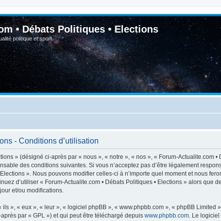
om • Débats Politiques • Elections
lité politique et sport
ns - Conditions d’utilisation
ions » (désigné ci-après par « nous », « notre », « nos », « Forum-Actualite.com • D
nsable des conditions suivantes. Si vous n’acceptez pas d’être légalement respons
• Elections ». Nous pouvons modifier celles-ci à n’importe quel moment et nous feron
inuez d’utiliser « Forum-Actualite.com • Débats Politiques • Elections » alors que 
our et/ou modifications.
ls », « eux », « leur », « logiciel phpBB », « www.phpbb.com », « phpBB Limited »,
-après par « GPL ») et qui peut être téléchargé depuis
www.phpbb.com
. Le logicie