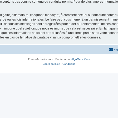
acceptons pas comme contenu ou conduite permis. Pour de plus amples informations
lgaire, diffamatoire, choquant, menaçant, à caractère sexuel ou tout autre contenu 
ergé ou les lois internationales. Le faire peut vous mener à un bannissement imméd
s IP de tous les messages sont enregistrées pour aider au renforcement de ces con
lle n’importe quel sujet lorsque nous estimons que cela est nécessaire. En tant qu
que ces informations ne soient pas diffusées à une tierce partie sans votre consen
es en cas de tentative de piratage visant à compromettre les données.
Nou
Forum-Actualite.com | Soutenu par
AlgoMeca.Com
Confidentialité
|
Conditions