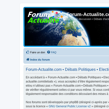
Forum-Actualite.c
Forum de discussion • Débats d'actua
Faire un don
FAQ
Index du forum
Forum-Actualite.com • Débats Politiques • Electio
En accédant à « Forum-Actualite.com • Débats Politiques • Elect
actualite.com/debats »), vous acceptez d’être légalement respo
et/ou n’utilisez pas « Forum-Actualite.com • Débats Politiques 
de vérifier régulièrement celles-ci par vous-même. Si vous cont
légalement responsable des conditions découlant des mises à j
Nos forums sont développés par phpBB (désigné ci-après par « i
sous la licence «
GNU General Public License v2
» (désigné ci