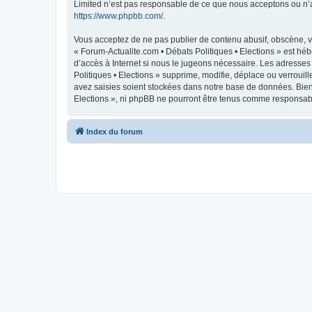
Limited n’est pas responsable de ce que nous acceptons ou n’
https://www.phpbb.com/
.
Vous acceptez de ne pas publier de contenu abusif, obscène, vu
« Forum-Actualite.com • Débats Politiques • Elections » est héb
d’accès à Internet si nous le jugeons nécessaire. Les adresse
Politiques • Elections » supprime, modifie, déplace ou verroui
avez saisies soient stockées dans notre base de données. Bien 
Elections », ni phpBB ne pourront être tenus comme responsabl
Index du forum