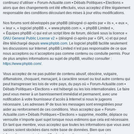
continuez d’utiliser « Forum-Actualite.com • Débats Politiques • Elections »
alors que des changements ont été effectués, vous acceptez d’être légalement
responsable des conditions découlant des mises à jour et/ou modifications.
Nos forums sont développés par phpBB (désigné ci-après par « ils », « eux »,
« leur », « logiciel phpBB », « www.phpbb.com », « phpBB Limited »,
« Équipes phpBB ») qui est un script libre de forum, déclaré sous la licence «
GNU General Public License v2
» (désigné ci-après par « GPL ») et qui peut
être téléchargé depuis
www.phpbb.com
. Le logiciel phpBB facilite seulement
les discussions sur Internet. phpBB Limited n’est pas responsable de ce que
nous acceptons ou n’acceptons pas comme contenu ou conduite permis. Pour
de plus amples informations au sujet de phpBB, veuillez consulter :
https://www.phpbb.com/
.
Vous acceptez de ne pas publier de contenu abusif, obscène, vulgaire,
diffamatoire, choquant, menaçant, à caractère sexuel ou tout autre contenu qui
peut transgresser les lois de votre pays, du pays où « Forum-Actualite.com •
Débats Politiques • Elections » est hébergé ou les lois internationales. Le faire
peut vous mener à un bannissement immédiat et permanent, avec une
notification à votre fournisseur d’accès à Internet si nous le jugeons
nécessaire. Les adresses IP de tous les messages sont enregistrées pour
aider au renforcement de ces conditions. Vous acceptez que « Forum-
Actualite.com • Débats Politiques • Elections » supprime, modifie, déplace ou
verrouille n’importe quel sujet lorsque nous estimons que cela est nécessaire.
En tant que membre, vous acceptez que toutes les informations que vous avez
saisies soient stockées dans notre base de données. Bien que ces