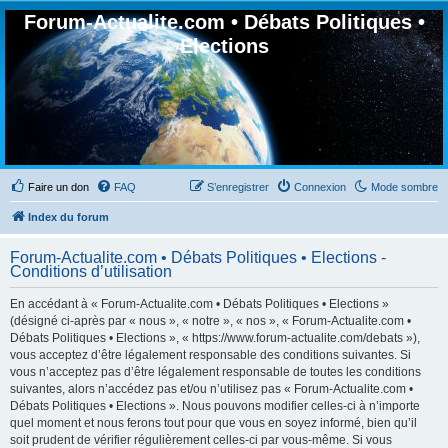
Forum-Actualite.com • Débats Politiques •
Elections
Faire un don
FAQ
S’enregistrer
Connexion
Mode sombre
Index du forum
Forum-Actualite.com • Débats Politiques • Elections -
Conditions d’utilisation
En accédant à « Forum-Actualite.com • Débats Politiques • Elections »
(désigné ci-après par « nous », « notre », « nos », « Forum-Actualite.com •
Débats Politiques • Elections », « https://www.forum-actualite.com/debats »),
vous acceptez d’être légalement responsable des conditions suivantes. Si
vous n’acceptez pas d’être légalement responsable de toutes les conditions
suivantes, alors n’accédez pas et/ou n’utilisez pas « Forum-Actualite.com •
Débats Politiques • Elections ». Nous pouvons modifier celles-ci à n’importe
quel moment et nous ferons tout pour que vous en soyez informé, bien qu’il
soit prudent de vérifier régulièrement celles-ci par vous-même. Si vous