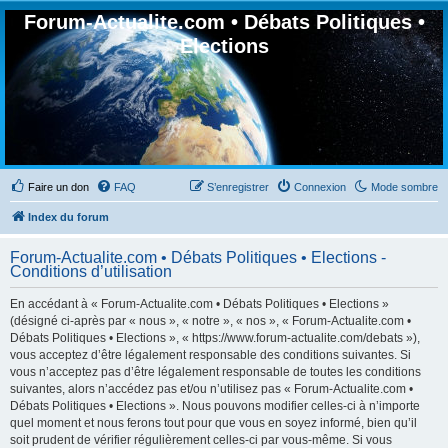
Forum-Actualite.com • Débats Politiques •
Elections
Faire un don
FAQ
S’enregistrer
Connexion
Mode sombre
Index du forum
Forum-Actualite.com • Débats Politiques • Elections -
Conditions d’utilisation
En accédant à « Forum-Actualite.com • Débats Politiques • Elections »
(désigné ci-après par « nous », « notre », « nos », « Forum-Actualite.com •
Débats Politiques • Elections », « https://www.forum-actualite.com/debats »),
vous acceptez d’être légalement responsable des conditions suivantes. Si
vous n’acceptez pas d’être légalement responsable de toutes les conditions
suivantes, alors n’accédez pas et/ou n’utilisez pas « Forum-Actualite.com •
Débats Politiques • Elections ». Nous pouvons modifier celles-ci à n’importe
quel moment et nous ferons tout pour que vous en soyez informé, bien qu’il
soit prudent de vérifier régulièrement celles-ci par vous-même. Si vous