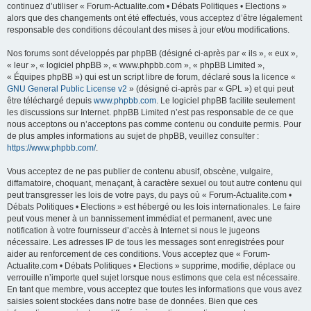
continuez d’utiliser « Forum-Actualite.com • Débats Politiques • Elections »
alors que des changements ont été effectués, vous acceptez d’être légalement
responsable des conditions découlant des mises à jour et/ou modifications.
Nos forums sont développés par phpBB (désigné ci-après par « ils », « eux »,
« leur », « logiciel phpBB », « www.phpbb.com », « phpBB Limited »,
« Équipes phpBB ») qui est un script libre de forum, déclaré sous la licence «
GNU General Public License v2
» (désigné ci-après par « GPL ») et qui peut
être téléchargé depuis
www.phpbb.com
. Le logiciel phpBB facilite seulement
les discussions sur Internet. phpBB Limited n’est pas responsable de ce que
nous acceptons ou n’acceptons pas comme contenu ou conduite permis. Pour
de plus amples informations au sujet de phpBB, veuillez consulter :
https://www.phpbb.com/
.
Vous acceptez de ne pas publier de contenu abusif, obscène, vulgaire,
diffamatoire, choquant, menaçant, à caractère sexuel ou tout autre contenu qui
peut transgresser les lois de votre pays, du pays où « Forum-Actualite.com •
Débats Politiques • Elections » est hébergé ou les lois internationales. Le faire
peut vous mener à un bannissement immédiat et permanent, avec une
notification à votre fournisseur d’accès à Internet si nous le jugeons
nécessaire. Les adresses IP de tous les messages sont enregistrées pour
aider au renforcement de ces conditions. Vous acceptez que « Forum-
Actualite.com • Débats Politiques • Elections » supprime, modifie, déplace ou
verrouille n’importe quel sujet lorsque nous estimons que cela est nécessaire.
En tant que membre, vous acceptez que toutes les informations que vous avez
saisies soient stockées dans notre base de données. Bien que ces